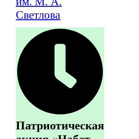
им. М. А.
Светлова
Патриотическая