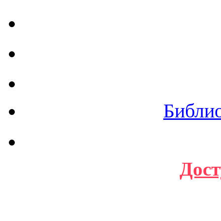
Библи
Дост