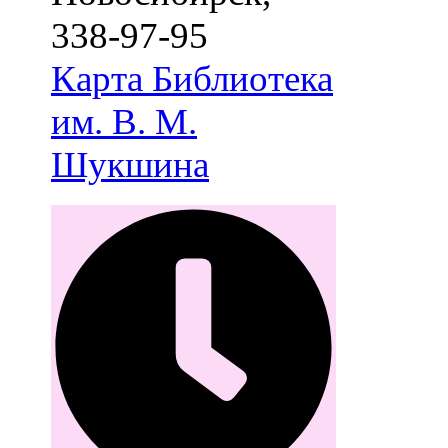
338-97-95
Карта
Библиотека
им. В. М.
Шукшина