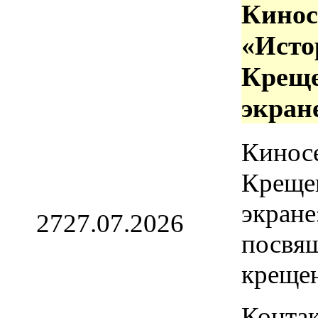
Кинос
«Исто
Креще
экран
Кинос
Креще
экране
27
27.07.2026
посвя
креще
Контак