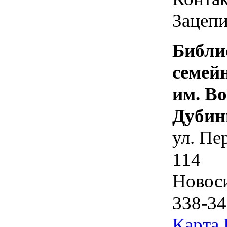
Зацепи
Библи
семей
им. В
Дубин
ул. Пе
114
Новос
338-34
Карта