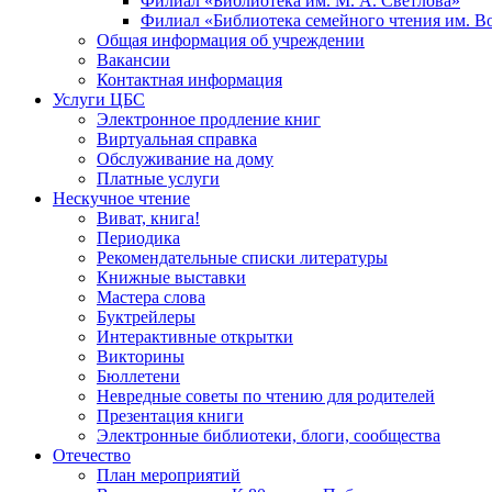
Филиал «Библиотека им. М. А. Светлова»
Филиал «Библиотека семейного чтения им. 
Общая информация об учреждении
Вакансии
Контактная информация
Услуги ЦБС
Электронное продление книг
Виртуальная справка
Обслуживание на дому
Платные услуги
Нескучное чтение
Виват, книга!
Периодика
Рекомендательные списки литературы
Книжные выставки
Мастера слова
Буктрейлеры
Интерактивные открытки
Викторины
Бюллетени
Невредные советы по чтению для родителей
Презентация книги
Электронные библиотеки, блоги, сообщества
Отечество
План мероприятий