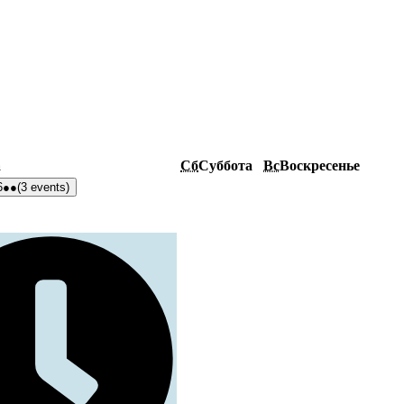
а
Сб
Суббота
Вс
Воскресенье
6
●●
(3 events)