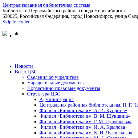
Централизованная библиотечная система
Библиотеки Первомайского района города Новосибирска
630025, Российская Федерация, город Новосибирск, улица Сызр
Skip to content
*
Новости
Всё о ЦБС
Сведения об учредителе
Учредительные документы
Нормативно-правовые документы
Структура ЦБС
Администрация
Центральная районная библиотека им. Н. Г. 
Филиал «Библиотека им. А. И. Куприна»
Филиал «Библиотека им. В. М. Шукшина»
Филиал «Библиотека им. Г. М. Пушкарева»
Филиал «Библиотека им. И. А. Крылова»
Филиал «Библиотека им. К. И. Чуковского»