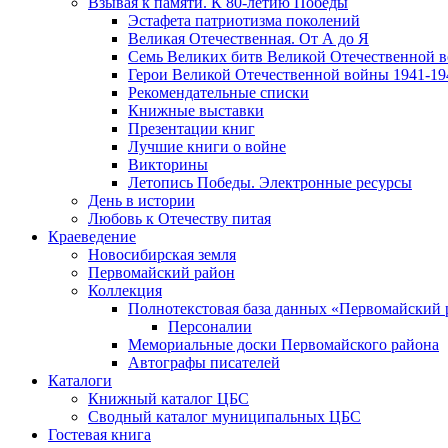
Взывая к памяти. К 80-летию Победы
Эcтафета патриотизма поколений
Великая Отечественная. От А до Я
Семь Великих битв Великой Отечественной 
Герои Великой Отечественной войны 1941-19
Рекомендательные списки
Книжные выставки
Презентации книг
Лучшие книги о войне
Викторины
Летопись Победы. Электронные ресурсы
День в истории
Любовь к Отечеству питая
Краеведение
Новосибирская земля
Первомайский район
Коллекция
Полнотекстовая база данных «Первомайский 
Персоналии
Мемориальные доски Первомайского района
Автографы писателей
Каталоги
Книжный каталог ЦБС
Сводный каталог муниципальных ЦБС
Гостевая книга