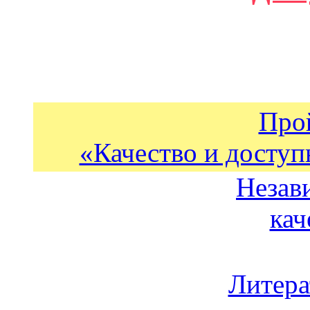
Про
«Качество и доступ
Незав
кач
Литера