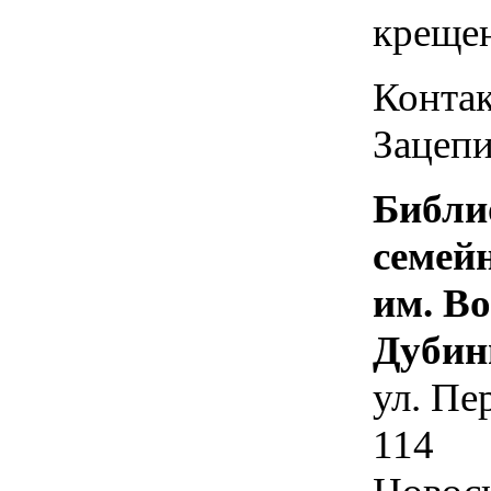
креще
Контак
Зацепи
Библи
семей
им. В
Дубин
ул. Пе
114