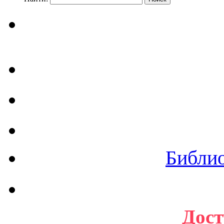
Библи
Дост