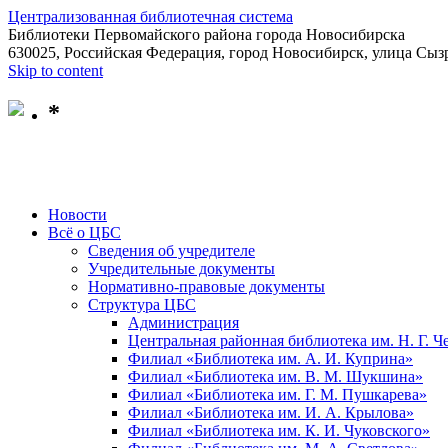
Централизованная библиотечная система
Библиотеки Первомайского района города Новосибирска
630025, Российская Федерация, город Новосибирск, улица Сызр
Skip to content
*
Новости
Всё о ЦБС
Сведения об учредителе
Учредительные документы
Нормативно-правовые документы
Структура ЦБС
Администрация
Центральная районная библиотека им. Н. Г. 
Филиал «Библиотека им. А. И. Куприна»
Филиал «Библиотека им. В. М. Шукшина»
Филиал «Библиотека им. Г. М. Пушкарева»
Филиал «Библиотека им. И. А. Крылова»
Филиал «Библиотека им. К. И. Чуковского»