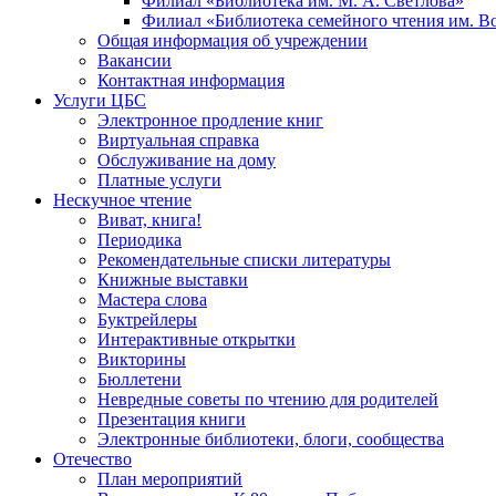
Филиал «Библиотека им. М. А. Светлова»
Филиал «Библиотека семейного чтения им. 
Общая информация об учреждении
Вакансии
Контактная информация
Услуги ЦБС
Электронное продление книг
Виртуальная справка
Обслуживание на дому
Платные услуги
Нескучное чтение
Виват, книга!
Периодика
Рекомендательные списки литературы
Книжные выставки
Мастера слова
Буктрейлеры
Интерактивные открытки
Викторины
Бюллетени
Невредные советы по чтению для родителей
Презентация книги
Электронные библиотеки, блоги, сообщества
Отечество
План мероприятий