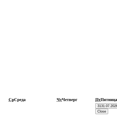
Ср
Среда
Чт
Четверг
Пт
Пятниц
31
31.07.202
Close