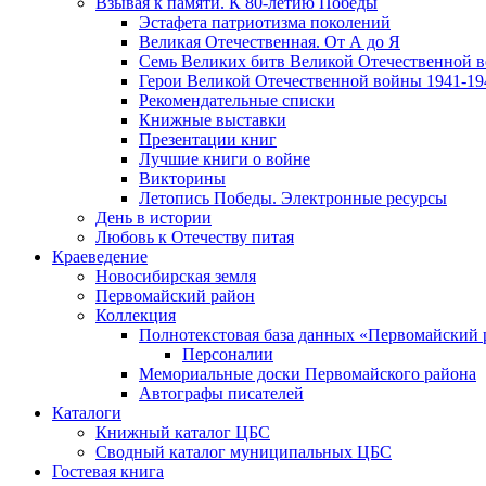
Взывая к памяти. К 80-летию Победы
Эcтафета патриотизма поколений
Великая Отечественная. От А до Я
Семь Великих битв Великой Отечественной 
Герои Великой Отечественной войны 1941-19
Рекомендательные списки
Книжные выставки
Презентации книг
Лучшие книги о войне
Викторины
Летопись Победы. Электронные ресурсы
День в истории
Любовь к Отечеству питая
Краеведение
Новосибирская земля
Первомайский район
Коллекция
Полнотекстовая база данных «Первомайский 
Персоналии
Мемориальные доски Первомайского района
Автографы писателей
Каталоги
Книжный каталог ЦБС
Сводный каталог муниципальных ЦБС
Гостевая книга