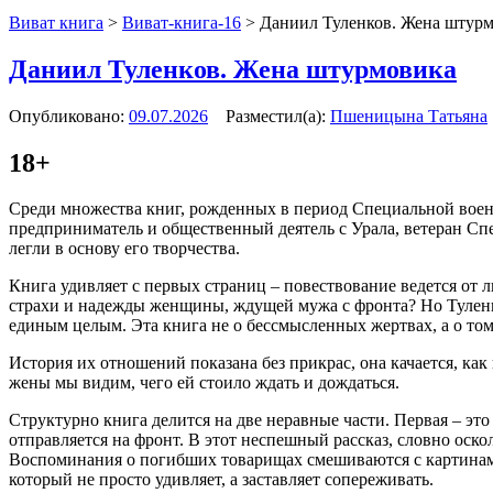
Виват книга
>
Виват-книга-16
>
Даниил Туленков. Жена штур
Даниил Туленков. Жена штурмовика
Опубликовано:
09.07.2026
Разместил(а):
Пшеницына Татьяна
18+
Среди множества книг, рожденных в период Специальной военн
предприниматель и общественный деятель с Урала, ветеран Сп
легли в основу его творчества.
Книга удивляет с первых страниц – повествование ведется от
страхи и надежды женщины, ждущей мужа с фронта? Но Туленк
единым целым. Эта книга не о бессмысленных жертвах, а о то
История их отношений показана без прикрас, она качается, как
жены мы видим, чего ей стоило ждать и дождаться.
Структурно книга делится на две неравные части. Первая – это 
отправляется на фронт. В этот неспешный рассказ, словно оск
Воспоминания о погибших товарищах смешиваются с картинами
который не просто удивляет, а заставляет сопереживать.