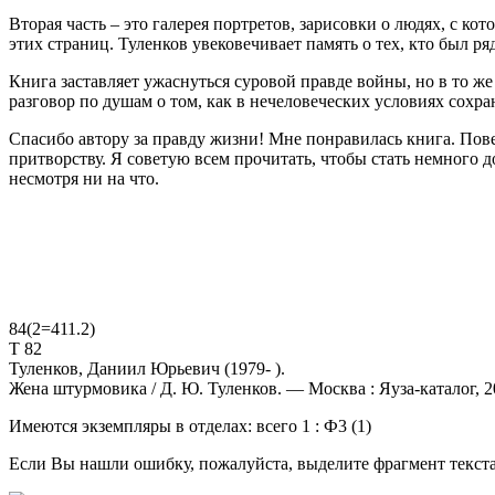
Вторая часть – это галерея портретов, зарисовки о людях, с ко
этих страниц. Туленков увековечивает память о тех, кто был ря
Книга заставляет ужаснуться суровой правде войны, но в то же
разговор по душам о том, как в нечеловеческих условиях сохра
Спасибо автору за правду жизни! Мне понравилась книга. Пове
притворству. Я советую всем прочитать, чтобы стать немного 
несмотря ни на что.
84(2=411.2)
Т 82
Туленков, Даниил Юрьевич (1979- ).
Жена штурмовика / Д. Ю. Туленков. — Москва : Яуза-каталог, 2
Имеются экземпляры в отделах: всего 1 : Ф3 (1)
Если Вы нашли ошибку, пожалуйста, выделите фрагмент текст