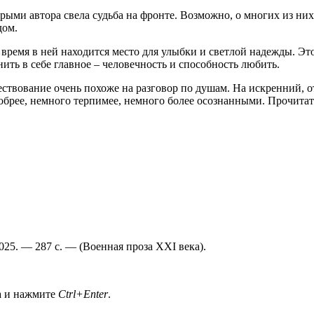
торыми автора свела судьба на фронте. Возможно, о многих из ни
дом.
 время в ней находится место для улыбки и светлой надежды. Эт
нить в себе главное – человечность и способность любить.
ствование очень похоже на разговор по душам. На искренний, о
добрее, немного терпимее, немного более осознанными. Прочитат
025. — 287 с. — (Военная проза XXI века).
а и нажмите
Ctrl+Enter
.