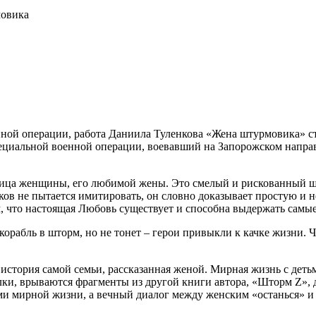
мовика
ой операции, работа Даниила Туленкова «Жена штурмовика» сто
ециальной военной операции, воевавший на Запорожском направ
 лица женщины, его любимой жены. Это смелый и рискованный ш
ов не пытается имитировать, он словно доказывает простую и 
м, что настоящая Любовь существует и способна выдержать самы
 корабль в шторм, но не тонет – герои привыкли к качке жизни.
история самой семьи, рассказанная женой. Мирная жизнь с детьми
олки, врываются фрагменты из другой книги автора, «Шторм Z»,
 мирной жизни, а вечный диалог между женским «останься» и 