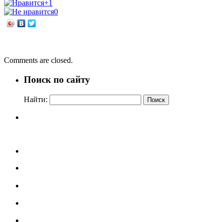
+1
0
←
Елена Владимирова. Полоса препятствий
Ида Мартин. Время. Ветер. Вода
→
Comments are closed.
Поиск по сайту
Найти: