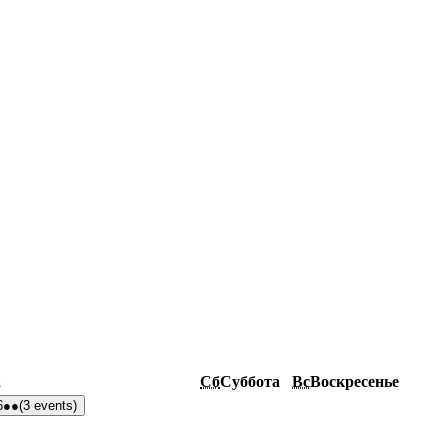
а
Сб
Суббота
Вс
Воскресенье
6
●●
(3 events)