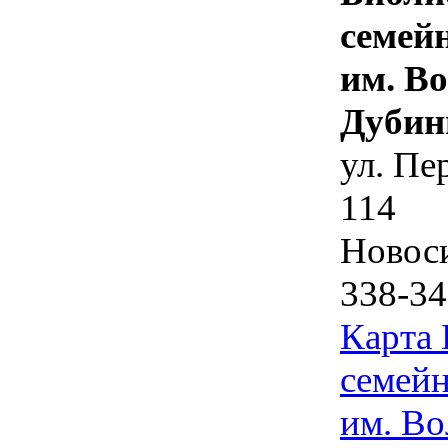
семей
им. В
Дубин
ул. Пе
114
Новос
338-34
Карта
семейн
им. Во