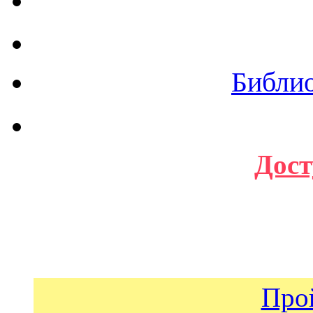
Библи
Дост
Про