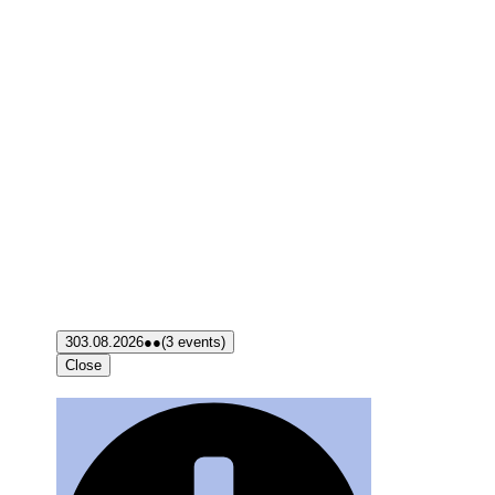
3
03.08.2026
●●
(3 events)
Close