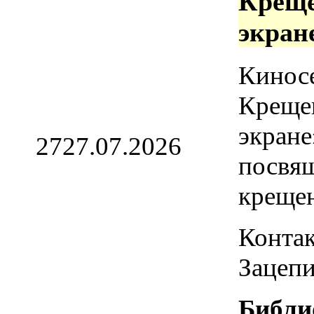
Креще
экран
Кинос
Креще
экране
27
27.07.2026
посвя
креще
Контак
Зацепи
Библи