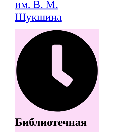
им. В. М.
Шукшина
Библиотечная