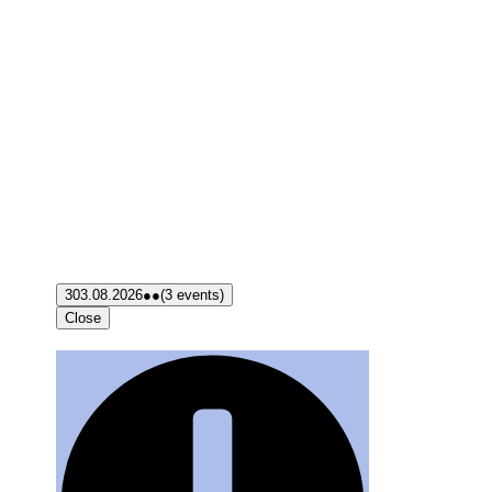
3
03.08.2026
●●
(3 events)
Close