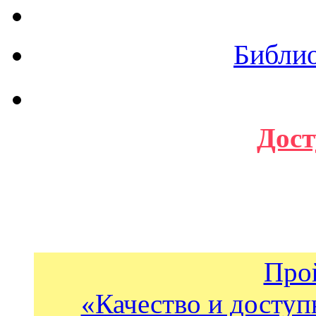
Библи
Дост
Про
«Качество и доступ