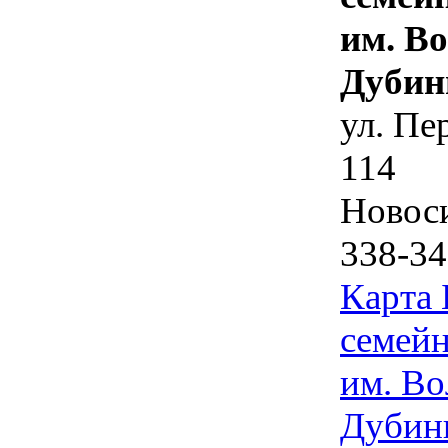
им. В
Дубин
ул. Пе
114
Новос
338-34
Карта
семейн
им. Во
Дубин