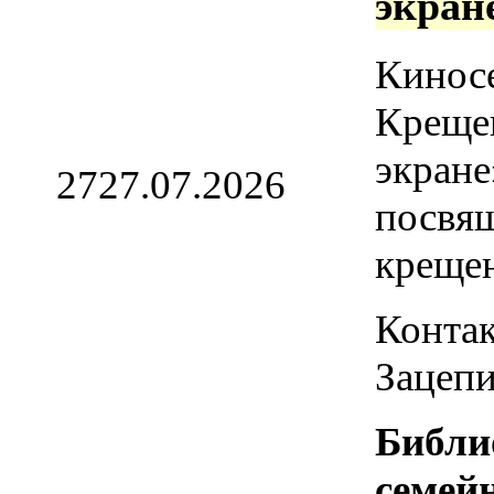
экран
Кинос
Креще
экране
27
27.07.2026
посвя
креще
Контак
Зацепи
Библи
семей