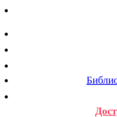
Библи
Дост