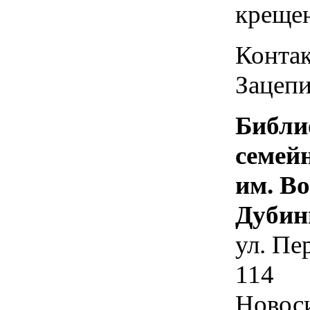
креще
Контак
Зацепи
Библи
семей
им. В
Дубин
ул. Пе
114
Новос