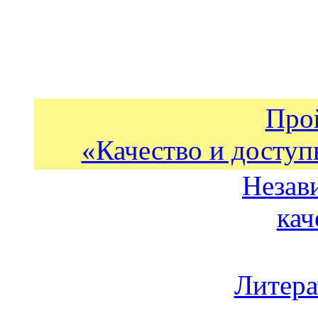
Про
«Качество и доступ
Незав
кач
Литера