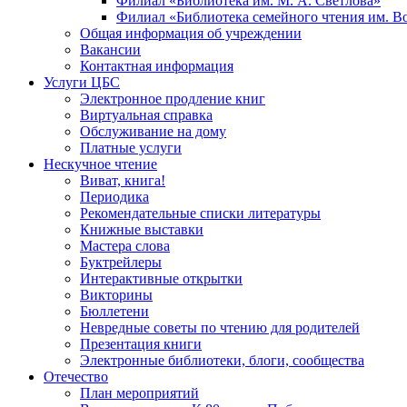
Филиал «Библиотека им. М. А. Светлова»
Филиал «Библиотека семейного чтения им. 
Общая информация об учреждении
Вакансии
Контактная информация
Услуги ЦБС
Электронное продление книг
Виртуальная справка
Обслуживание на дому
Платные услуги
Нескучное чтение
Виват, книга!
Периодика
Рекомендательные списки литературы
Книжные выставки
Мастера слова
Буктрейлеры
Интерактивные открытки
Викторины
Бюллетени
Невредные советы по чтению для родителей
Презентация книги
Электронные библиотеки, блоги, сообщества
Отечество
План мероприятий