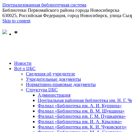
Централизованная библиотечная система
Библиотеки Первомайского района города Новосибирска
630025, Российская Федерация, город Новосибирск, улица Сызр
Skip to content
*
Новости
Всё о ЦБС
Сведения об учредителе
Учредительные документы
Нормативно-правовые документы
Структура ЦБС
Администрация
Центральная районная библиотека им. Н. Г. 
Филиал «Библиотека им. А. И. Куприна»
Филиал «Библиотека им. В. М. Шукшина»
Филиал «Библиотека им. Г. М. Пушкарева»
Филиал «Библиотека им. И. А. Крылова»
Филиал «Библиотека им. К. И. Чуковского»