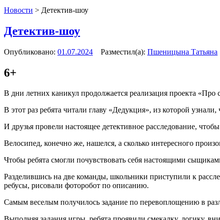
Новости
>
Детектив-шоу
Детектив-шоу
Опубликовано:
01.07.2024
Разместил(а):
Пшеницына Татьяна
6+
В дни летних каникул продолжается реализация проекта «Про с
В этот раз ребята читали главу «Дедукция», из которой узнали,
И друзья провели настоящее детективное расследование, чтобы
Велосипед, конечно же, нашелся, а сколько интересного произо
Чтобы ребята смогли почувствовать себя настоящими сыщиками
Разделившись на две команды, школьники приступили к рассле
ребусы, рисовали фоторобот по описанию.
Самым веселым получилось задание по перевоплощению в разли
Выполняя задания игры, ребята проявили смекалку, логику, вни