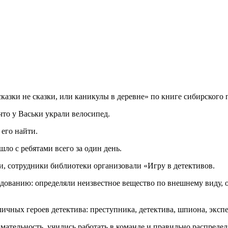
казки не сказки, или каникулы в деревне» по книге сибирского
 что у Васьки украли велосипед.
 его найти.
шло с ребятами всего за один день.
, сотрудники библиотеки организовали «Игру в детективов.
дованию: определяли неизвестное вещество по внешнему виду, 
чных героев детектива: преступника, детектива, шпиона, экспе
мательность, учились работать в команде и правильно распределя