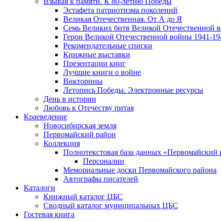
Взывая к памяти. К 80-летию Победы
Эcтафета патриотизма поколений
Великая Отечественная. От А до Я
Семь Великих битв Великой Отечественной 
Герои Великой Отечественной войны 1941-19
Рекомендательные списки
Книжные выставки
Презентации книг
Лучшие книги о войне
Викторины
Летопись Победы. Электронные ресурсы
День в истории
Любовь к Отечеству питая
Краеведение
Новосибирская земля
Первомайский район
Коллекция
Полнотекстовая база данных «Первомайский 
Персоналии
Мемориальные доски Первомайского района
Автографы писателей
Каталоги
Книжный каталог ЦБС
Сводный каталог муниципальных ЦБС
Гостевая книга