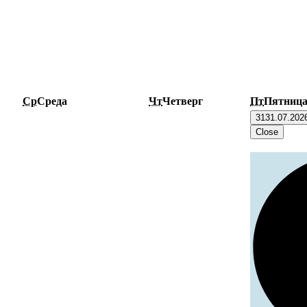
Ср
Среда
Чт
Четверг
Пт
Пятниц
31
31.07.202
Close