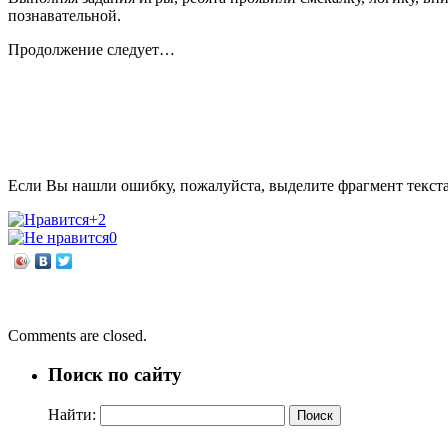
познавательной.
Продолжение следует…
Если Вы нашли ошибку, пожалуйста, выделите фрагмент текст
+2
0
←
Бабочка как символ лета
Алекс Хилл «Метод книжной героини»
→
Comments are closed.
Поиск по сайту
Найти: