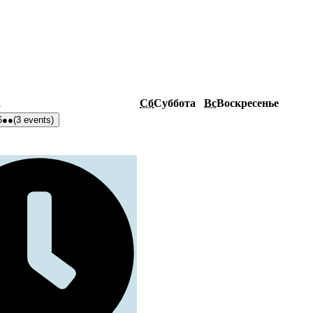
а
Сб
Суббота
Вс
Воскресенье
6
●●
(3 events)