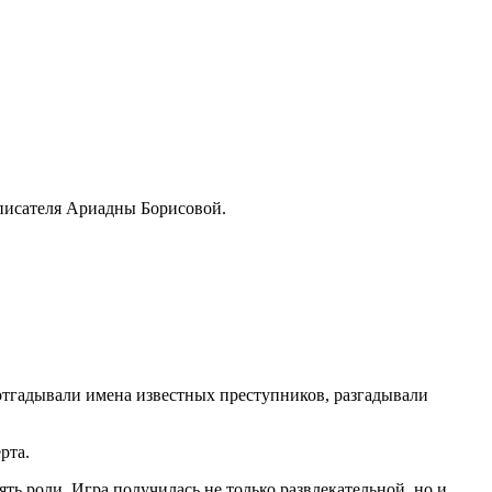
 писателя Ариадны Борисовой.
отгадывали имена известных преступников, разгадывали
рта.
ть роли. Игра получилась не только развлекательной, но и