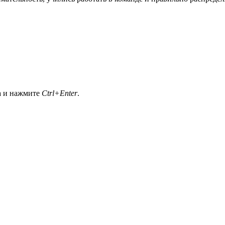
а и нажмите
Ctrl+Enter
.