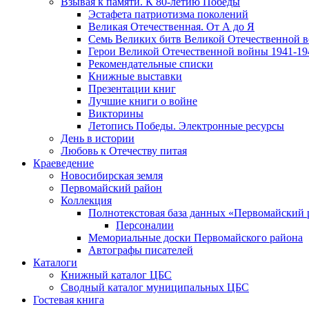
Взывая к памяти. К 80-летию Победы
Эcтафета патриотизма поколений
Великая Отечественная. От А до Я
Семь Великих битв Великой Отечественной 
Герои Великой Отечественной войны 1941-19
Рекомендательные списки
Книжные выставки
Презентации книг
Лучшие книги о войне
Викторины
Летопись Победы. Электронные ресурсы
День в истории
Любовь к Отечеству питая
Краеведение
Новосибирская земля
Первомайский район
Коллекция
Полнотекстовая база данных «Первомайский 
Персоналии
Мемориальные доски Первомайского района
Автографы писателей
Каталоги
Книжный каталог ЦБС
Сводный каталог муниципальных ЦБС
Гостевая книга