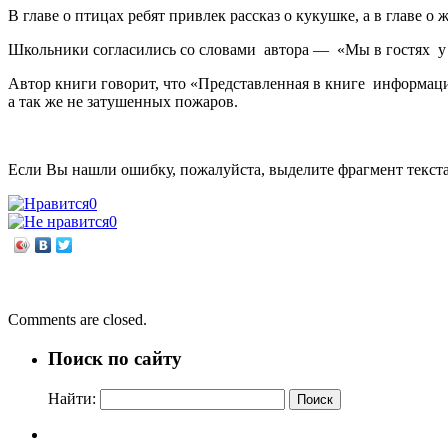
В главе о птицах ребят привлек рассказ о кукушке, а в главе о
Школьники согласились со словами автора — «Мы в гостях у пр
Автор книги говорит, что «Представленная в книге информаци
а так же не затушенных пожаров.
Если Вы нашли ошибку, пожалуйста, выделите фрагмент текст
0
0
←
«Сын земли Нижегородской»
Завтрашний день Земли будет таким, каким мы создадим его с
Comments are closed.
Поиск по сайту
Найти: