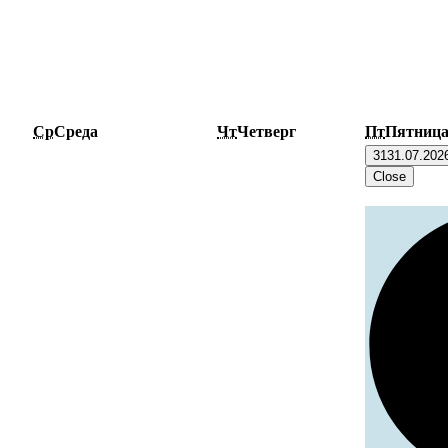
Ср
Среда
Чт
Четверг
Пт
Пятниц
31
31.07.202
Close