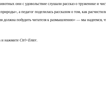
 животных они с удовольствие слушали рассказ о труженике и чис
ироды», а педагог поделилась рассказом о том, как расчистили
я должна побудить читателя к размышлению» — мы надеемся, что
а и нажмите
Ctrl+Enter
.
егодня
→