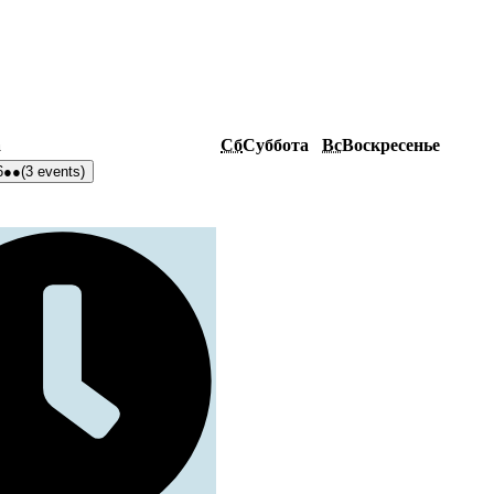
а
Сб
Суббота
Вс
Воскресенье
6
●●
(3 events)