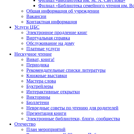
Филиал «Библиотека им. М. А. Светлова»
Филиал «Библиотека семейного чтения им. 
Общая информация об учреждении
Вакансии
Контактная информация
Услуги ЦБС
Электронное продление книг
Виртуальная справка
Обслуживание на дому
Платные услуги
Нескучное чтение
Виват, книга!
Периодика
Рекомендательные списки литературы
Книжные выставки
Мастера слова
Буктрейлеры
Интерактивные открытки
Викторины
Бюллетени
Невредные советы по чтению для родителей
Презентация книги
Электронные библиотеки, блоги, сообщества
Отечество
План мероприятий