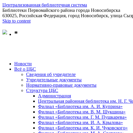
Централизованная библиотечная система
Библиотеки Первомайского района города Новосибирска
630025, Российская Федерация, город Новосибирск, улица Сызр
Skip to content
*
Новости
Всё о ЦБС
Сведения об учредителе
Учредительные документы
Нормативно-правовые документы
Структура ЦБС
Администрация
Центральная районная библиотека им. Н. Г. 
Филиал «Библиотека им. А. И. Куприна»
Филиал «Библиотека им. В. М. Шукшина»
Филиал «Библиотека им. Г. М. Пушкарева»
Филиал «Библиотека им. И. А. Крылова»
Филиал «Библиотека им. К. И. Чуковского»