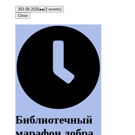
3
03.08.2026
●●
(3 events)
Close
Библиотечный
марафон добра