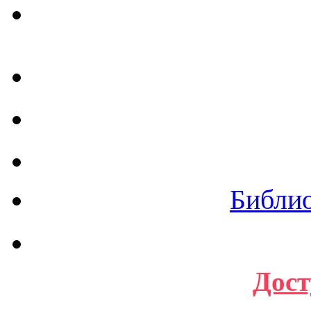
Библи
Дост