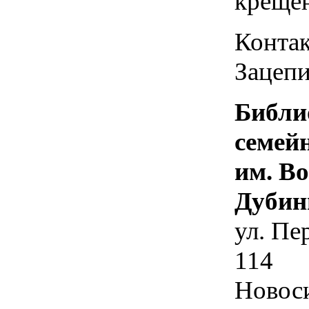
креще
Контак
Зацепи
Библи
семей
им. В
Дубин
ул. Пе
114
Новос