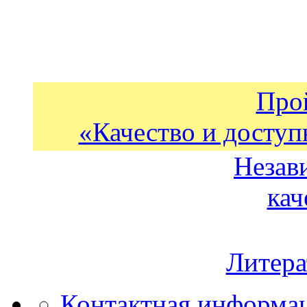
Про
«Качество и доступ
Незав
кач
Литера
Контактная информа