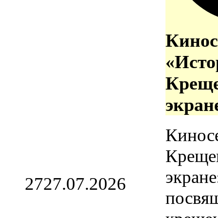
Кинос
«Исто
Креще
экран
Кинос
Креще
экране
27
27.07.2026
посвя