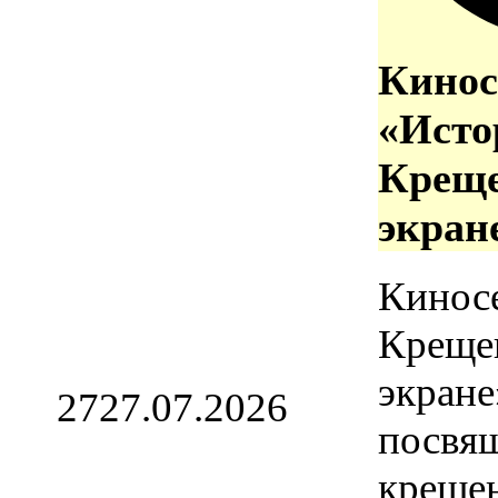
Кинос
«Исто
Креще
экран
Кинос
Креще
экране
27
27.07.2026
посвя
креще