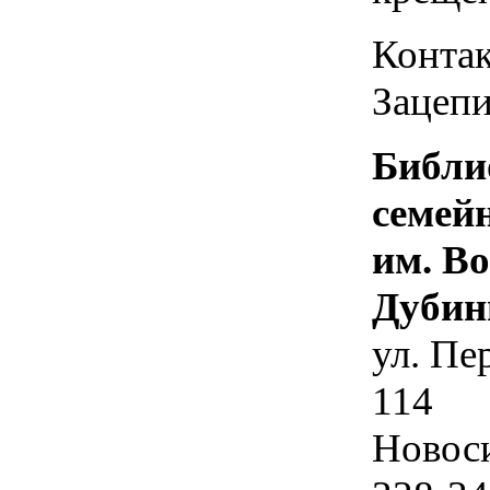
Контак
Зацепи
Библи
семей
им. В
Дубин
ул. Пе
114
Новос