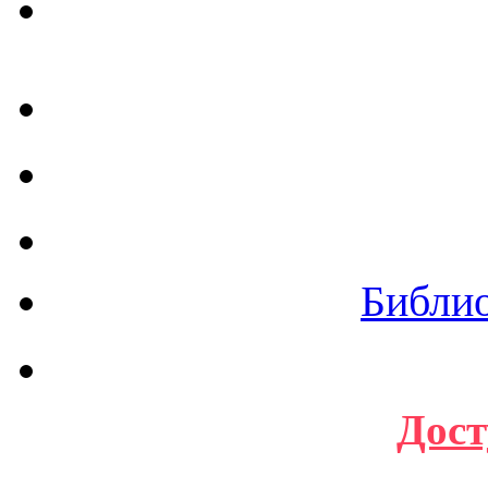
Библи
Дост