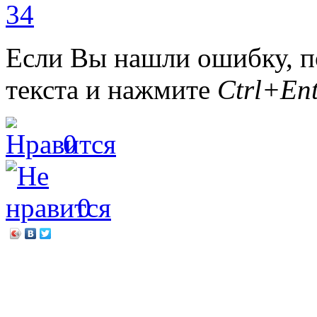
Если Вы нашли ошибку, п
текста и нажмите
Ctrl+Ent
0
0
←
Благозвучие и свет кул
Блокадный хлеб!
→