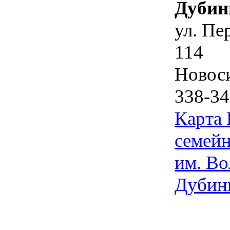
Дубин
ул. Пе
114
Новос
338-34
Карта
семейн
им. Во
Дубин