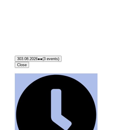
3
03.08.2026
●●
(3 events)
Close