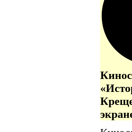
Кинос
«Исто
Креще
экран