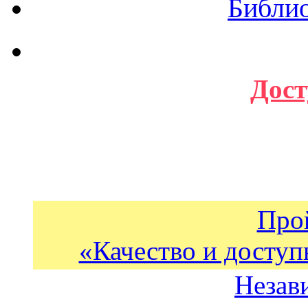
Библи
Дост
Про
«Качество и доступ
Незав