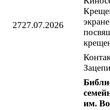
Кинос
Креще
экране
27
27.07.2026
посвя
креще
Контак
Зацепи
Библи
семей
им. В