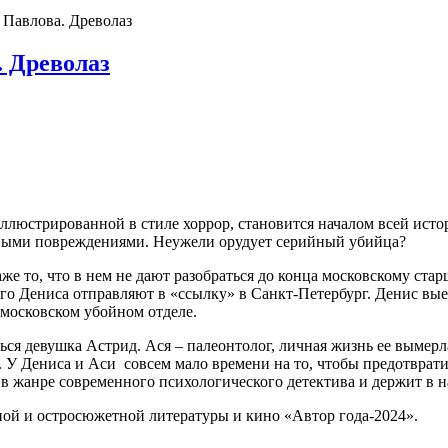
 Павлова. Древолаз
 Древолаз
иллюстрированной в стиле хоррор, становится началом всей ист
выми повреждениями. Неужели орудует серийный убийца?
 даже то, что в нем не дают разобраться до конца московскому с
го Дениса отправляют в «ссылку» в Санкт-Петербург. Денис выез
в московском убойном отделе.
ся девушка Астрид. Ася – палеонтолог, личная жизнь ее вымерла,
. У Дениса и Аси совсем мало времени на то, чтобы предотврати
а в жанре современного психологического детектива и держит в 
ной и остросюжетной литературы и кино «Автор года-2024».