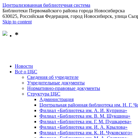
Централизованная библиотечная система
Библиотеки Первомайского района города Новосибирска
630025, Российская Федерация, город Новосибирск, улица Сызр
Skip to content
*
Новости
Всё о ЦБС
Сведения об учредителе
Учредительные документы
Нормативно-правовые документы
Структура ЦБС
Администрация
Центральная районная библиотека им. Н. Г. 
Филиал «Библиотека им. А. И. Куприна»
Филиал «Библиотека им. В. М. Шукшина»
Филиал «Библиотека им. Г. М. Пушкарева»
Филиал «Библиотека им. И. А. Крылова»
Филиал «Библиотека им. К. И. Чуковского»