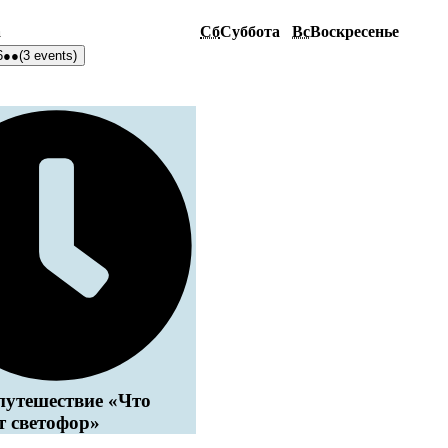
а
Сб
Суббота
Вс
Воскресенье
6
●●
(3 events)
путешествие «Что
т светофор»