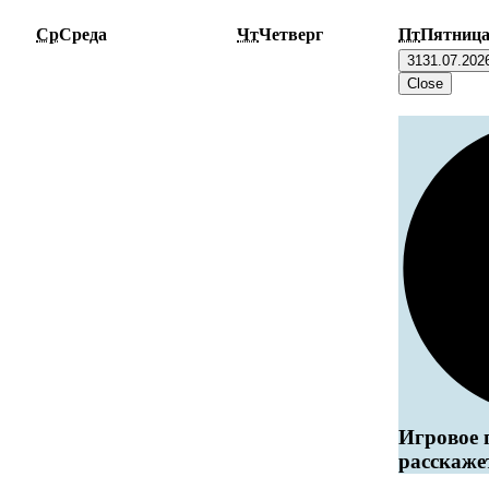
Ср
Среда
Чт
Четверг
Пт
Пятниц
31
31.07.202
Close
Игровое 
расскаже