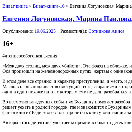
Виват книга
>
Виват-книга-16
>
Евгения Логуновская, Марина
Евгения Логуновская, Марина Павлова.
Опубликовано:
19.06.2025
Разместил(а):
Сотникова Аниса
16+
#чтениеособогоназначения
«Меж двух столиц, меж двух убийств». Эта фраза на обложке, 
Оба произошли на железнодорожных путях, жертвы с одинако
В этом деле все странно: и характер преступления, и место, и
Масло в огонь подливает всемогущий тесть, стараниями которо
один в один похоже на то, с которым ему не дали разобраться 
Во всех этих загадочных событиях Бухарину помогает разобрать
решает уехать в родной городок, где и знакомится с Бухариным
финал книги? Ради этого стоит прочитать книгу, она написан
Авторы этого детектива удостоены премии в области детектив