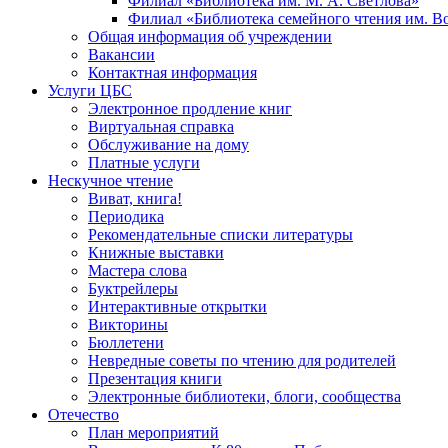
Филиал «Библиотека им. М. А. Светлова»
Филиал «Библиотека семейного чтения им. 
Общая информация об учреждении
Вакансии
Контактная информация
Услуги ЦБС
Электронное продление книг
Виртуальная справка
Обслуживание на дому
Платные услуги
Нескучное чтение
Виват, книга!
Периодика
Рекомендательные списки литературы
Книжные выставки
Мастера слова
Буктрейлеры
Интерактивные открытки
Викторины
Бюллетени
Невредные советы по чтению для родителей
Презентация книги
Электронные библиотеки, блоги, сообщества
Отечество
План мероприятий