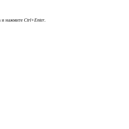
а и нажмите
Ctrl+Enter
.
сления