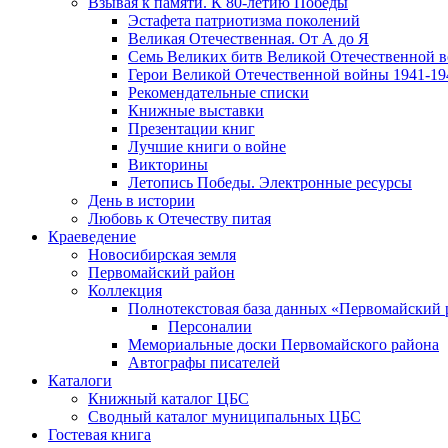
Взывая к памяти. К 80-летию Победы
Эcтафета патриотизма поколений
Великая Отечественная. От А до Я
Семь Великих битв Великой Отечественной 
Герои Великой Отечественной войны 1941-19
Рекомендательные списки
Книжные выставки
Презентации книг
Лучшие книги о войне
Викторины
Летопись Победы. Электронные ресурсы
День в истории
Любовь к Отечеству питая
Краеведение
Новосибирская земля
Первомайский район
Коллекция
Полнотекстовая база данных «Первомайский 
Персоналии
Мемориальные доски Первомайского района
Автографы писателей
Каталоги
Книжный каталог ЦБС
Сводный каталог муниципальных ЦБС
Гостевая книга