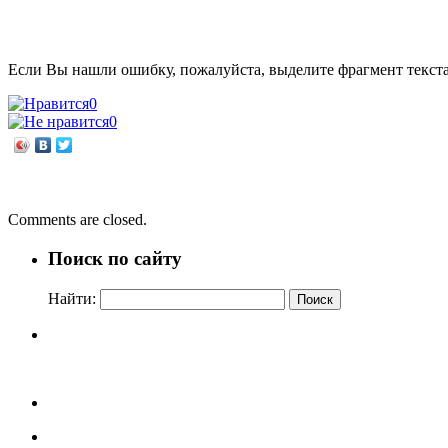
Если Вы нашли ошибку, пожалуйста, выделите фрагмент текст
0
0
←
Ольга Савельева. Апельсинки: честная история одного взро
Экологический вояж: продолжение следует
→
Comments are closed.
Поиск по сайту
Найти: