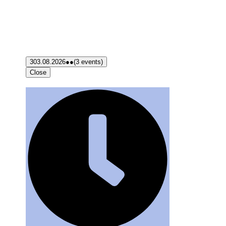
3
03.08.2026
●●
(3 events)
Close