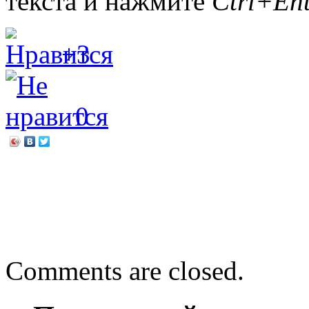
текста и нажмите
Ctrl+Ent
+3
0
←
Дэниел Мейсон «Зимни
Виктор Астафьев «Последн
розовой гривой»
→
Comments are closed.