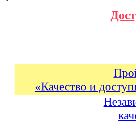
Дост
Про
«Качество и доступ
Незав
кач