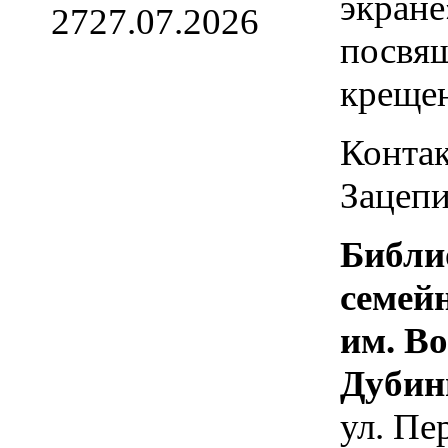
экране
27
27.07.2026
посвя
креще
Контак
Зацепи
Библи
семей
им. В
Дубин
ул. Пе