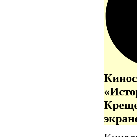
Кинос
«Исто
Креще
экран