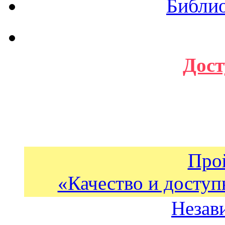
Библи
Дост
Про
«Качество и доступ
Незав