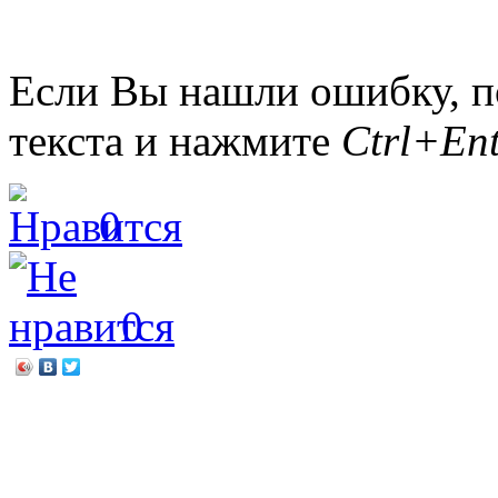
Если Вы нашли ошибку, п
текста и нажмите
Ctrl+Ent
0
0
←
Екатерина Вильмонт «
Игорь Маранин «Легенд