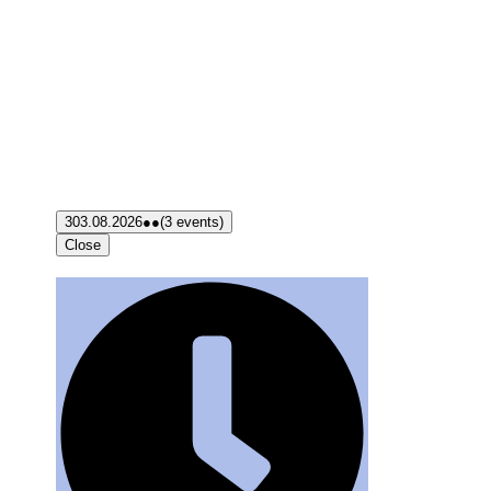
3
03.08.2026
●●
(3 events)
Close