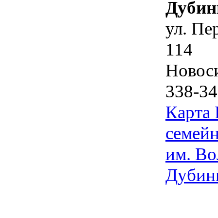
Дубин
ул. Пе
114
Новос
338-34
Карта
семейн
им. Во
Дубин