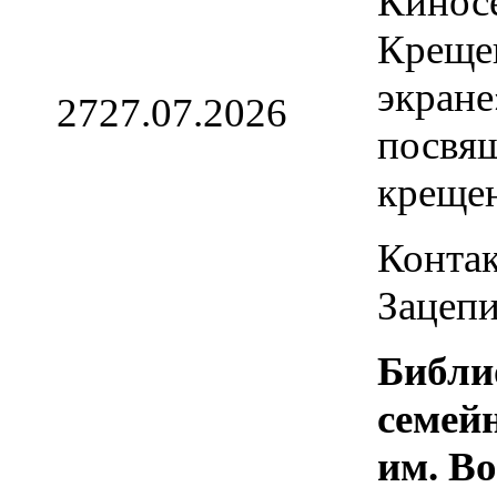
Кинос
Креще
экране
27
27.07.2026
посвя
креще
Контак
Зацепи
Библи
семей
им. В