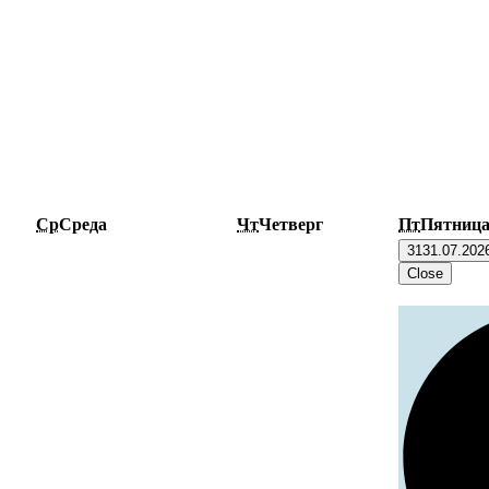
Ср
Среда
Чт
Четверг
Пт
Пятниц
31
31.07.202
Close