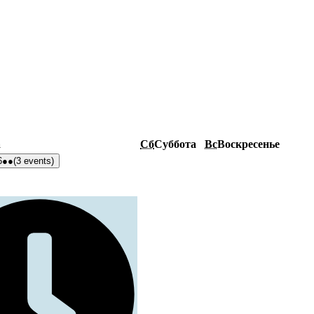
а
Сб
Суббота
Вс
Воскресенье
6
●●
(3 events)