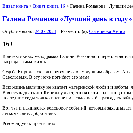
Виват книга
>
Виват-книга-16
>
Галина Романова «Лучший ден
Галина Романова «Лучший день в году»
Опубликовано:
24.07.2023
Разместил(а):
Сотникова Аниса
16+
В детективных мелодрамах Галины Романовой переплетаются п
награда – сама жизнь.
Судьба Кирилла складывается не самым лучшим образом. А нач
Савельевых. В эту ночь погибает его мама.
Всю жизнь мальчику не хватает материнской любви и заботы, л
В восемнадцать лет Кирилл узнаёт, что все эти годы отец скры
последние годы только и живет мыслью, как бы разгадать тай
Вот тут и начинается водоворот событий, который захватывает 
легкомыслие, добро и зло.
Рекомендую к прочтению.