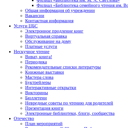
Филиал «Библиотека им. М. А. Светлова»
Филиал «Библиотека семейного чтения им. 
Общая информация об учреждении
Вакансии
Контактная информация
Услуги ЦБС
Электронное продление книг
Виртуальная справка
Обслуживание на дому
Платные услуги
Нескучное чтение
Виват, книга!
Периодика
Рекомендательные списки литературы
Книжные выставки
Мастера слова
Буктрейлеры
Интерактивные открытки
Викторины
Бюллетени
Невредные советы по чтению для родителей
Презентация книги
Электронные библиотеки, блоги, сообщества
Отечество
План мероприятий