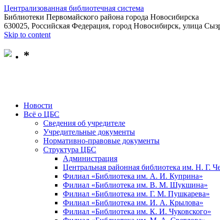
Централизованная библиотечная система
Библиотеки Первомайского района города Новосибирска
630025, Российская Федерация, город Новосибирск, улица Сызр
Skip to content
*
Новости
Всё о ЦБС
Сведения об учредителе
Учредительные документы
Нормативно-правовые документы
Структура ЦБС
Администрация
Центральная районная библиотека им. Н. Г. 
Филиал «Библиотека им. А. И. Куприна»
Филиал «Библиотека им. В. М. Шукшина»
Филиал «Библиотека им. Г. М. Пушкарева»
Филиал «Библиотека им. И. А. Крылова»
Филиал «Библиотека им. К. И. Чуковского»