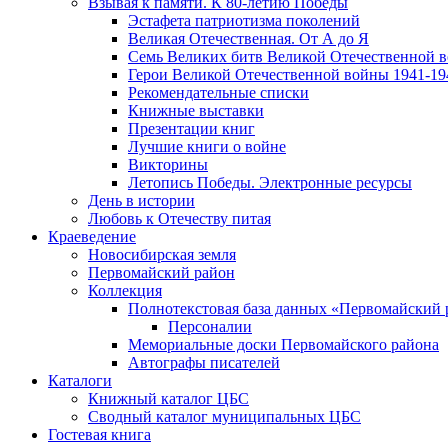
Взывая к памяти. К 80-летию Победы
Эcтафета патриотизма поколений
Великая Отечественная. От А до Я
Семь Великих битв Великой Отечественной 
Герои Великой Отечественной войны 1941-19
Рекомендательные списки
Книжные выставки
Презентации книг
Лучшие книги о войне
Викторины
Летопись Победы. Электронные ресурсы
День в истории
Любовь к Отечеству питая
Краеведение
Новосибирская земля
Первомайский район
Коллекция
Полнотекстовая база данных «Первомайский 
Персоналии
Мемориальные доски Первомайского района
Автографы писателей
Каталоги
Книжный каталог ЦБС
Сводный каталог муниципальных ЦБС
Гостевая книга