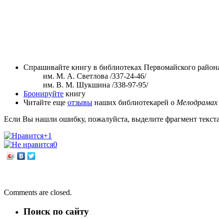
Спрашивайте книгу в библиотеках Первомайского район
им. М. А. Светлова /337-24-46/
им. В. М. Шукшина /338-97-95/
Бронируйте
книгу
Читайте еще
отзывы
наших библиотекарей о
Мелодрамах
Если Вы нашли ошибку, пожалуйста, выделите фрагмент текст
+1
0
←
Наталия Волкова «Безвыходный сад»
Живительная сила трав
→
Comments are closed.
Поиск по сайту