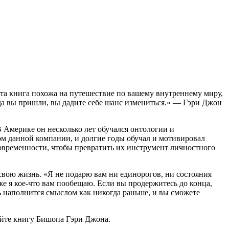
Эта книга похожа на путешествие по вашему внутреннему миру,
да вы пришли, вы дадите себе шанс измениться.» — Гэри Джон
В Америке он несколько лет обучался онтологии и
ом данной компании, и долгие годы обучал и мотивировал
временности, чтобы превратить их инструмент личностного
свою жизнь. «Я не подарю вам ни единорогов, ни состояния
ё же я кое-что вам пообещаю. Если вы продержитесь до конца,
 наполнится смыслом как никогда раньше, и вы сможете
тайте книгу Бишопа Гэри Джона.