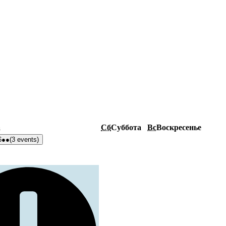
а
Сб
Суббота
Вс
Воскресенье
6
●●
(3 events)