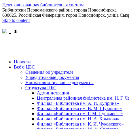
Централизованная библиотечная система
Библиотеки Первомайского района города Новосибирска
630025, Российская Федерация, город Новосибирск, улица Сызр
Skip to content
*
Новости
Всё о ЦБС
Сведения об учредителе
Учредительные документы
Нормативно-правовые документы
Структура ЦБС
Администрация
Центральная районная библиотека им. Н. Г. 
Филиал «Библиотека им. А. И. Куприна»
Филиал «Библиотека им. В. М. Шукшина»
Филиал «Библиотека им. Г. М. Пушкарева»
Филиал «Библиотека им. И. А. Крылова»
Филиал «Библиотека им. К. И. Чуковского»