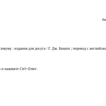
би
аксимуму : издания для досуга / Г. Дж. Бишоп ; перевод с англи
а и нажмите
Ctrl+Enter
.