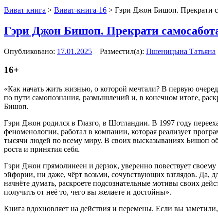
Виват книга
>
Виват-книга-16
>
Гэри Джон Бишоп. Прекрати с
Гэри Джон Бишоп. Прекрати самосабот
Опубликовано:
17.01.2025
Разместил(а):
Пшеницына Татьяна
16+
«Как начать жить жизнью, о которой мечтали? В первую очеред
по пути самопознания, размышлений и, в конечном итоге, рас
Бишоп.
Гэри Джон родился в Глазго, в Шотландии. В 1997 году переех
феноменологии, работал в компании, которая реализует програ
тысячи людей по всему миру. В своих высказываниях Бишоп о
роста и принятия себя.
Гэри Джон прямолинеен и дерзок, уверенно повествует своему 
эйфории, ни даже, чёрт возьми, сочувствующих взглядов. Да, дл
начнёте думать, раскроете подсознательные мотивы своих дей
получить от неё то, чего вы желаете и достойны».
Книга вдохновляет на действия и перемены. Если вы заметили,