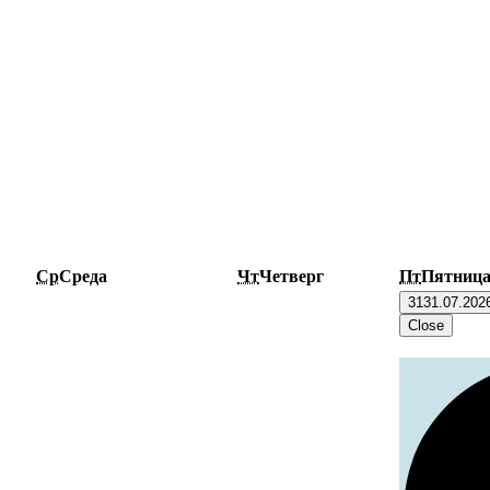
Ср
Среда
Чт
Четверг
Пт
Пятниц
31
31.07.202
Close