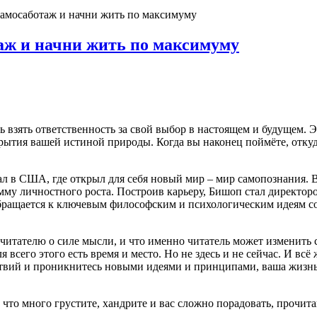
амосаботаж и начни жить по максимуму
аж и начни жить по максимуму
ь взять ответственность за свой выбор в настоящем и будущем. 
крытия вашей истиной природы. Когда вы наконец поймёте, отку
ал в США, где открыл для себя новый мир – мир самопознания. 
мму личностного роста. Построив карьеру, Бишоп стал директор
бращается к ключевым философским и психологическим идеям со
читателю о силе мысли, и что именно читатель может изменить 
я всего этого есть время и место. Но не здесь и не сейчас. И вс
ствий и проникнитесь новыми идеями и принципами, ваша жизнь
 что много грустите, хандрите и вас сложно порадовать, прочи