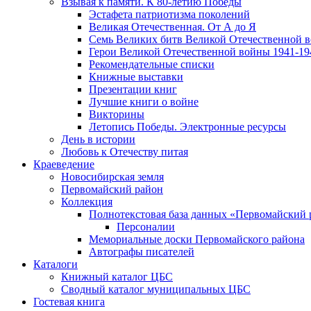
Взывая к памяти. К 80-летию Победы
Эcтафета патриотизма поколений
Великая Отечественная. От А до Я
Семь Великих битв Великой Отечественной 
Герои Великой Отечественной войны 1941-19
Рекомендательные списки
Книжные выставки
Презентации книг
Лучшие книги о войне
Викторины
Летопись Победы. Электронные ресурсы
День в истории
Любовь к Отечеству питая
Краеведение
Новосибирская земля
Первомайский район
Коллекция
Полнотекстовая база данных «Первомайский 
Персоналии
Мемориальные доски Первомайского района
Автографы писателей
Каталоги
Книжный каталог ЦБС
Сводный каталог муниципальных ЦБС
Гостевая книга