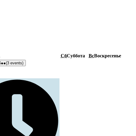
а
Сб
Суббота
Вс
Воскресенье
6
●●
(3 events)