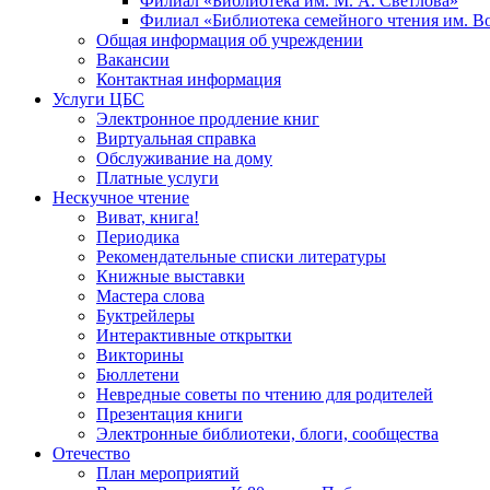
Филиал «Библиотека им. М. А. Светлова»
Филиал «Библиотека семейного чтения им. 
Общая информация об учреждении
Вакансии
Контактная информация
Услуги ЦБС
Электронное продление книг
Виртуальная справка
Обслуживание на дому
Платные услуги
Нескучное чтение
Виват, книга!
Периодика
Рекомендательные списки литературы
Книжные выставки
Мастера слова
Буктрейлеры
Интерактивные открытки
Викторины
Бюллетени
Невредные советы по чтению для родителей
Презентация книги
Электронные библиотеки, блоги, сообщества
Отечество
План мероприятий