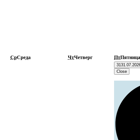
Ср
Среда
Чт
Четверг
Пт
Пятниц
31
31.07.202
Close