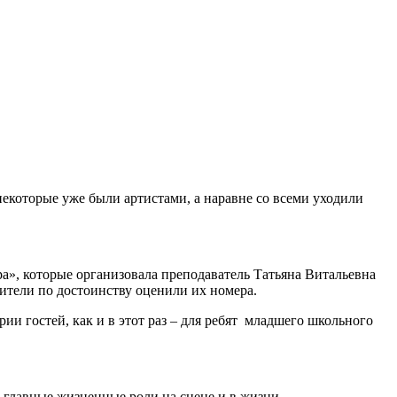
 некоторые уже были артистами, а наравне со всеми уходили
», которые организовала преподаватель Татьяна Витальевна
ители по достоинству оценили их номера.
и гостей, как и в этот раз – для ребят младшего школьного
а главные жизненные роли на сцене и в жизни.