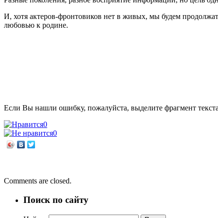
И, хотя актеров-фронтовиков нет в живых, мы будем продолжат
любовью к родине.
Если Вы нашли ошибку, пожалуйста, выделите фрагмент текст
0
0
←
Ради будущего, мы не должны забывать о прошлом!
Земля — наш дом родной
→
Comments are closed.
Поиск по сайту