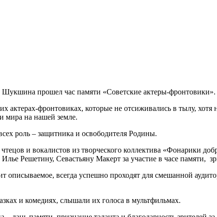
М. Шукшина прошел час памяти «Советские актеры-фронтовики».
ских актерах-фронтовиках, которые не отсиживались в тылу, хотя
и мира на нашей земле.
сех роль – защитника и освободителя Родины.
ецов и вокалистов из творческого коллектива «Фонарики добра
лье Решетину, Севастьяну Макерт за участие в часе памяти, зр
 описываемое, всегда успешно проходят для смешанной аудитори
казках и комедиях, слышали их голоса в мультфильмах.
а – дань памяти, признание таланта и благодарность зрителей з