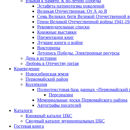
Взывая к памяти. К 80-летию Победы
Эcтафета патриотизма поколений
Великая Отечественная. От А до Я
Семь Великих битв Великой Отечественной 
Герои Великой Отечественной войны 1941-19
Рекомендательные списки
Книжные выставки
Презентации книг
Лучшие книги о войне
Викторины
Летопись Победы. Электронные ресурсы
День в истории
Любовь к Отечеству питая
Краеведение
Новосибирская земля
Первомайский район
Коллекция
Полнотекстовая база данных «Первомайский 
Персоналии
Мемориальные доски Первомайского района
Автографы писателей
Каталоги
Книжный каталог ЦБС
Сводный каталог муниципальных ЦБС
Гостевая книга