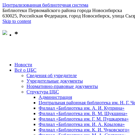
Централизованная библиотечная система
Библиотеки Первомайского района города Новосибирска
630025, Российская Федерация, город Новосибирск, улица Сызр
Skip to content
*
Новости
Всё о ЦБС
Сведения об учредителе
Учредительные документы
Нормативно-правовые документы
Структура ЦБС
Администрация
Центральная районная библиотека им. Н. Г. 
Филиал «Библиотека им. А. И. Куприна»
Филиал «Библиотека им. В. М. Шукшина»
Филиал «Библиотека им. Г. М. Пушкарева»
Филиал «Библиотека им. И. А. Крылова»
Филиал «Библиотека им. К. И. Чуковского»