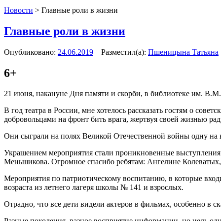
Новости
>
Главные роли в жизни
Главные роли в жизни
Опубликовано:
24.06.2019
Разместил(а):
Пшеницына Татьяна
6+
21 июня, накануне Дня памяти и скорби, в библиотеке им. В.
В год театра в России, мне хотелось рассказать гостям о совет
добровольцами на фронт бить врага, жертвуя своей жизнью рад
Они сыграли на полях Великой Отечественной войны одну на в
Украшением мероприятия стали проникновенные выступления чт
Меньшикова. Огромное спасибо ребятам: Ангелине Колеватых, И
Мероприятия по патриотическому воспитанию, в которые входит
возраста из летнего лагеря школы № 141 и взрослых.
Отрадно, что все дети видели актеров в фильмах, особенно в с
Разные поколения, разное восприятие информации, но цель одн