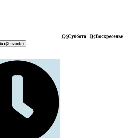
а
Сб
Суббота
Вс
Воскресенье
6
●●
(3 events)