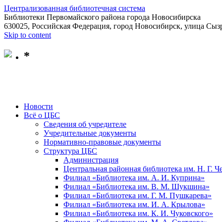
Централизованная библиотечная система
Библиотеки Первомайского района города Новосибирска
630025, Российская Федерация, город Новосибирск, улица Сызр
Skip to content
*
Новости
Всё о ЦБС
Сведения об учредителе
Учредительные документы
Нормативно-правовые документы
Структура ЦБС
Администрация
Центральная районная библиотека им. Н. Г. 
Филиал «Библиотека им. А. И. Куприна»
Филиал «Библиотека им. В. М. Шукшина»
Филиал «Библиотека им. Г. М. Пушкарева»
Филиал «Библиотека им. И. А. Крылова»
Филиал «Библиотека им. К. И. Чуковского»