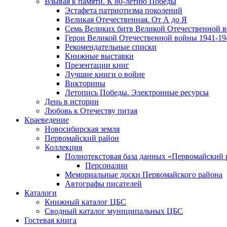
Взывая к памяти. К 80-летию Победы
Эcтафета патриотизма поколений
Великая Отечественная. От А до Я
Семь Великих битв Великой Отечественной 
Герои Великой Отечественной войны 1941-19
Рекомендательные списки
Книжные выставки
Презентации книг
Лучшие книги о войне
Викторины
Летопись Победы. Электронные ресурсы
День в истории
Любовь к Отечеству питая
Краеведение
Новосибирская земля
Первомайский район
Коллекция
Полнотекстовая база данных «Первомайский 
Персоналии
Мемориальные доски Первомайского района
Автографы писателей
Каталоги
Книжный каталог ЦБС
Сводный каталог муниципальных ЦБС
Гостевая книга