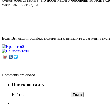
Очень хочется верить, что после нашего мероприятия ребята с
мастером своего дела.
Если Вы нашли ошибку, пожалуйста, выделите фрагмент текст
0
0
←
Живы навсегда
«Прекрасный мир, удивительного человека»
→
Comments are closed.
Поиск по сайту
Найти: