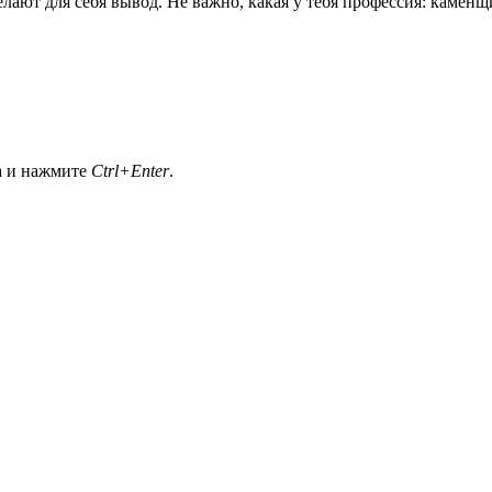
делают для себя вывод. Не важно, какая у тебя профессия: каме
а и нажмите
Ctrl+Enter
.