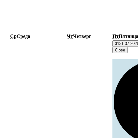
Ср
Среда
Чт
Четверг
Пт
Пятниц
31
31.07.202
Close