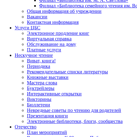
Филиал «Библиотека им. М. А. Светлова»
Филиал «Библиотека семейного чтения им. 
Общая информация об учреждении
Вакансии
Контактная информация
Услуги ЦБС
Электронное продление книг
Виртуальная справка
Обслуживание на дому
Платные услуги
Нескучное чтение
Виват, книга!
Периодика
Рекомендательные списки литературы
Книжные выставки
Мастера слова
Буктрейлеры
Интерактивные открытки
Викторины
Бюллетени
Невредные советы по чтению для родителей
Презентация книги
Электронные библиотеки, блоги, сообщества
Отечество
План мероприятий