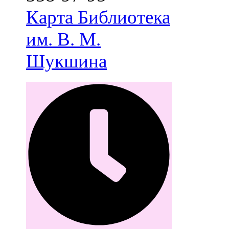
Карта
Библиотека
им. В. М.
Шукшина