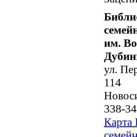
Библи
семей
им. В
Дубин
ул. Пе
114
Новос
338-34
Карта
семейн