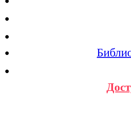
Библи
Дост