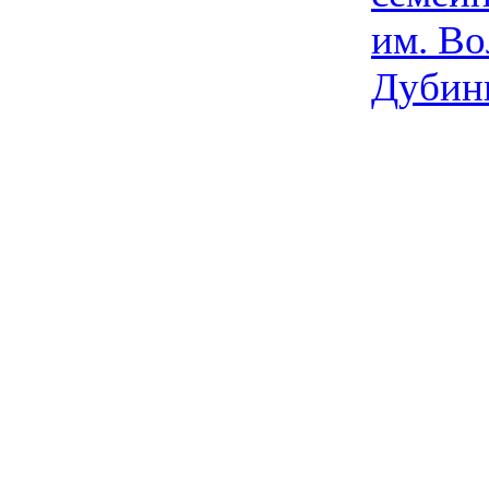
им. Во
Дубин