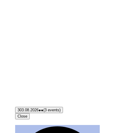
3
03.08.2026
●●
(3 events)
Close