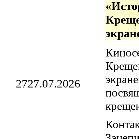
«Исто
Креще
экран
Кинос
Креще
экране
27
27.07.2026
посвя
креще
Контак
Зацепи