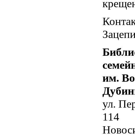
креще
Контак
Зацепи
Библи
семей
им. В
Дубин
ул. Пе
114
Новос