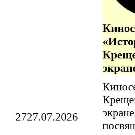
Кинос
«Исто
Креще
экран
Кинос
Креще
экране
27
27.07.2026
посвя