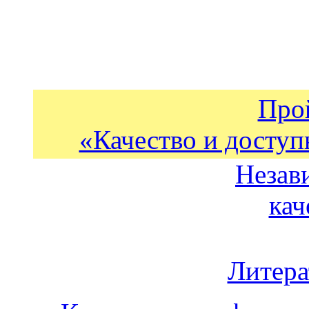
Про
«Качество и доступ
Незав
кач
Литера