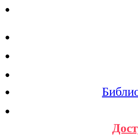
Библи
Дост