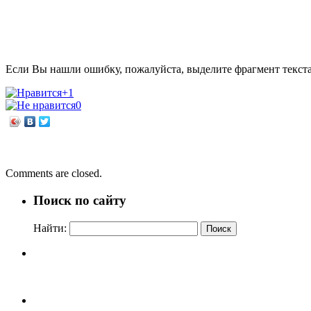
Если Вы нашли ошибку, пожалуйста, выделите фрагмент текст
+1
0
←
Сатоси Ягисава. Дни в книжном Морисаки
Память о войне нам фильмы оставляют…
→
Comments are closed.
Поиск по сайту
Найти: