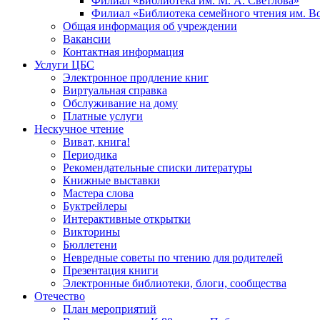
Филиал «Библиотека им. М. А. Светлова»
Филиал «Библиотека семейного чтения им. 
Общая информация об учреждении
Вакансии
Контактная информация
Услуги ЦБС
Электронное продление книг
Виртуальная справка
Обслуживание на дому
Платные услуги
Нескучное чтение
Виват, книга!
Периодика
Рекомендательные списки литературы
Книжные выставки
Мастера слова
Буктрейлеры
Интерактивные открытки
Викторины
Бюллетени
Невредные советы по чтению для родителей
Презентация книги
Электронные библиотеки, блоги, сообщества
Отечество
План мероприятий