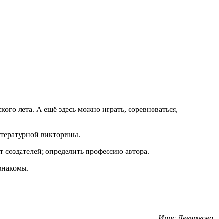
ого лета. А ещё здесь можно играть, соревноваться,
итературной викторины.
 создателей; определить профессию автора.
 знакомы.
Инна Девяткова,