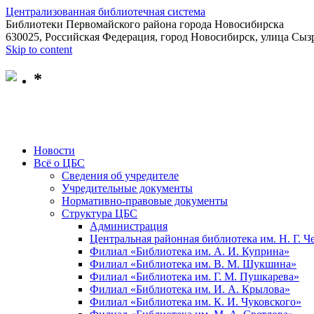
Централизованная библиотечная система
Библиотеки Первомайского района города Новосибирска
630025, Российская Федерация, город Новосибирск, улица Сызр
Skip to content
*
Новости
Всё о ЦБС
Сведения об учредителе
Учредительные документы
Нормативно-правовые документы
Структура ЦБС
Администрация
Центральная районная библиотека им. Н. Г. 
Филиал «Библиотека им. А. И. Куприна»
Филиал «Библиотека им. В. М. Шукшина»
Филиал «Библиотека им. Г. М. Пушкарева»
Филиал «Библиотека им. И. А. Крылова»
Филиал «Библиотека им. К. И. Чуковского»