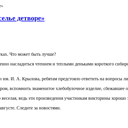
е»
селье детворе»
уках. Что может быть лучше?
енно насладиться чтением и теплыми деньками короткого сибирск
 им. И. А. Крылова, ребятам предстояло ответить на вопросы л
ом, вспомнить знаменитое хлебобулочное изделие, сбежавшее от
но веселая, ведь эти произведения участникам викторины хорошо
августе. Следите за новостями.