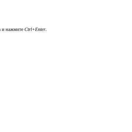
а и нажмите
Ctrl+Enter
.