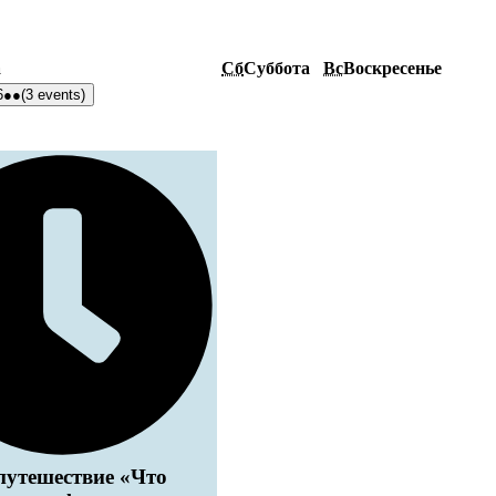
а
Сб
Суббота
Вс
Воскресенье
6
●●
(3 events)
путешествие «Что