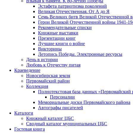
Взывая к памяти. К 80-летию Победы
Эcтафета патриотизма поколений
Великая Отечественная. От А до Я
Семь Великих битв Великой Отечественной 
Герои Великой Отечественной войны 1941-19
Рекомендательные списки
Книжные выставки
Презентации книг
Лучшие книги о войне
Викторины
Летопись Победы. Электронные ресурсы
День в истории
Любовь к Отечеству питая
Краеведение
Новосибирская земля
Первомайский район
Коллекция
Полнотекстовая база данных «Первомайский 
Персоналии
Мемориальные доски Первомайского района
Автографы писателей
Каталоги
Книжный каталог ЦБС
Сводный каталог муниципальных ЦБС
Гостевая книга