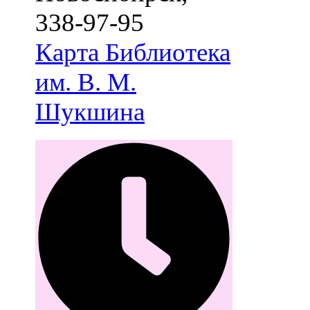
338-97-95
Карта
Библиотека
им. В. М.
Шукшина