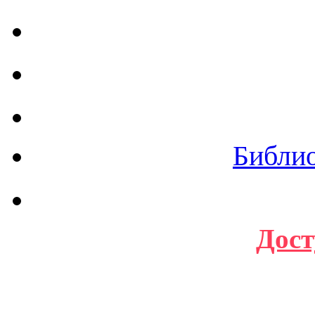
Библи
Дост