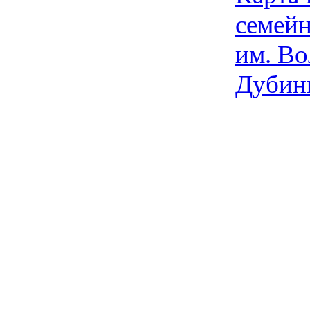
семейн
им. Во
Дубин