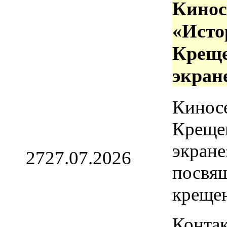
Кинос
«Исто
Креще
экран
Кинос
Креще
экране
27
27.07.2026
посвя
креще
Контак