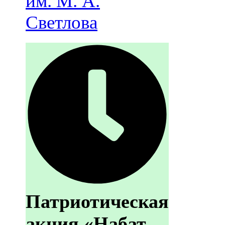
им. М. А.
Светлова
Патриотическая
акция «Набат