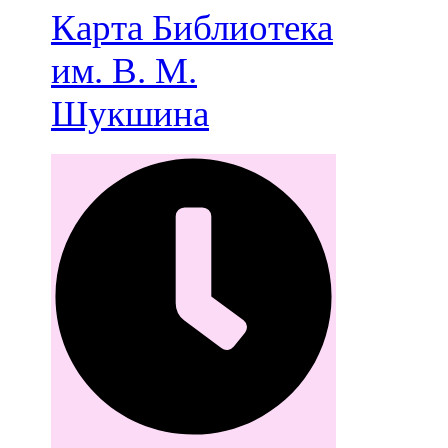
Карта
Библиотека
им. В. М.
Шукшина