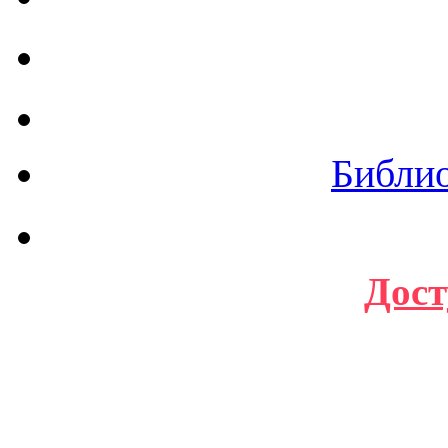
Библи
Дост