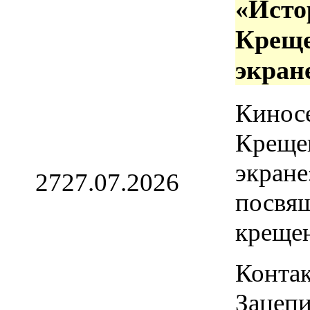
«Исто
Креще
экран
Кинос
Креще
экране
27
27.07.2026
посвя
креще
Контак
Зацепи