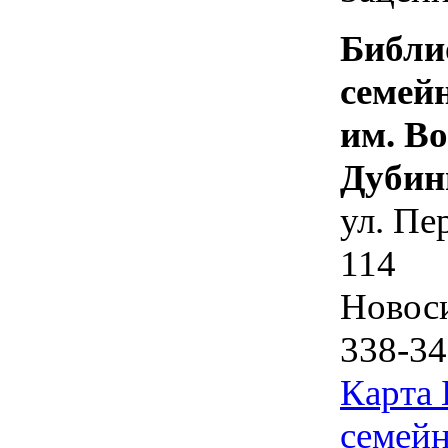
Библи
семей
им. В
Дубин
ул. Пе
114
Новос
338-34
Карта
семейн