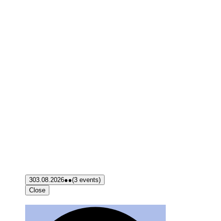
3
03.08.2026
●●
(3 events)
Close