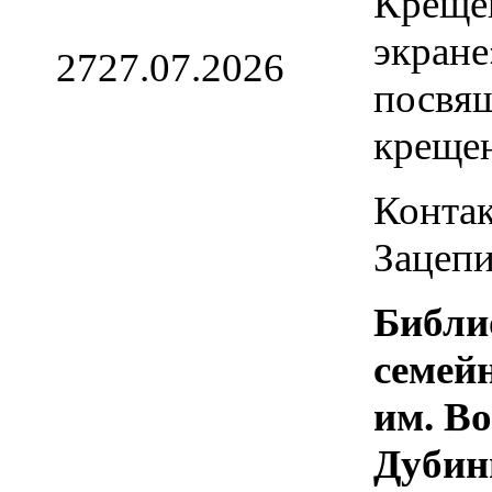
Креще
экране
27
27.07.2026
посвя
креще
Контак
Зацепи
Библи
семей
им. В
Дубин