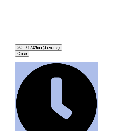
3
03.08.2026
●●
(3 events)
Close