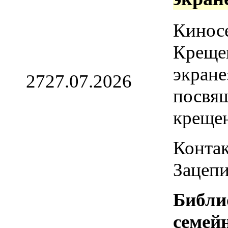
Кинос
Креще
экране
27
27.07.2026
посвя
креще
Контак
Зацепи
Библи
семей