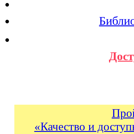
Библи
Дост
Про
«Качество и доступ