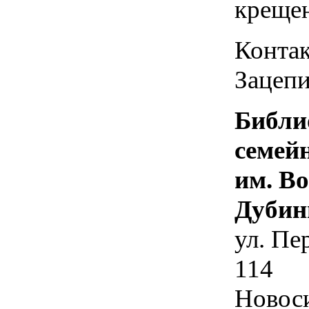
креще
Контак
Зацепи
Библи
семей
им. В
Дубин
ул. Пе
114
Новос