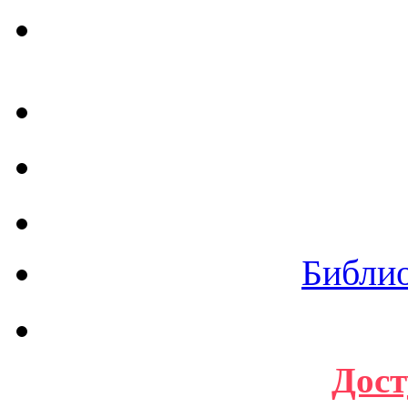
Библи
Дост