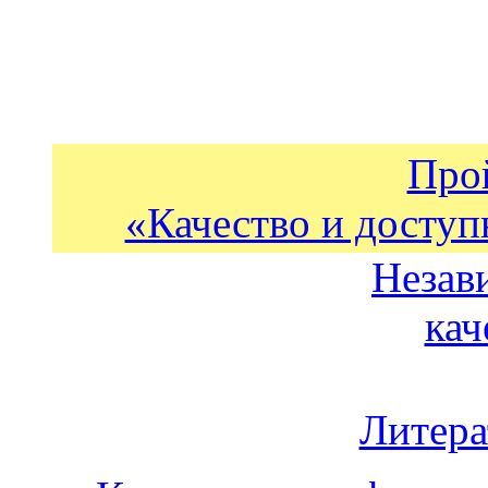
Про
«Качество и доступ
Незав
кач
Литера