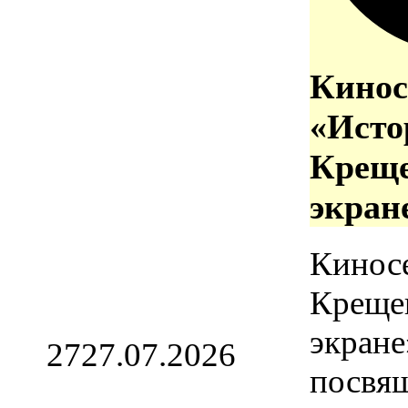
Кинос
«Исто
Креще
экран
Кинос
Креще
экране
27
27.07.2026
посвя