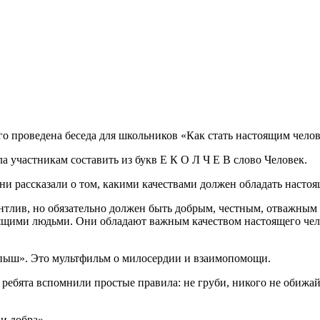
 проведена беседа для школьников «Как стать настоящим челов
 участникам составить из букв Е К О Л Ч Е В слово Человек.
они рассказали о том, какими качествами должен обладать насто
талантлив, но обязательно должен быть добрым, честным, отваж
оящими людьми. Они обладают важным качеством настоящего чело
епыш». Это мультфильм о милосердии и взаимопомощи.
ребята вспомнили простые правила: не груби, никого не обижай
и добра».