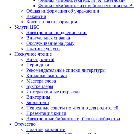
Филиал «Библиотека им. М. А. Светлова»
Филиал «Библиотека семейного чтения им. 
Общая информация об учреждении
Вакансии
Контактная информация
Услуги ЦБС
Электронное продление книг
Виртуальная справка
Обслуживание на дому
Платные услуги
Нескучное чтение
Виват, книга!
Периодика
Рекомендательные списки литературы
Книжные выставки
Мастера слова
Буктрейлеры
Интерактивные открытки
Викторины
Бюллетени
Невредные советы по чтению для родителей
Презентация книги
Электронные библиотеки, блоги, сообщества
Отечество
План мероприятий