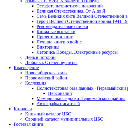
Взывая к памяти. К 80-летию Победы
Эcтафета патриотизма поколений
Великая Отечественная. От А до Я
Семь Великих битв Великой Отечественной 
Герои Великой Отечественной войны 1941-19
Рекомендательные списки
Книжные выставки
Презентации книг
Лучшие книги о войне
Викторины
Летопись Победы. Электронные ресурсы
День в истории
Любовь к Отечеству питая
Краеведение
Новосибирская земля
Первомайский район
Коллекция
Полнотекстовая база данных «Первомайский 
Персоналии
Мемориальные доски Первомайского района
Автографы писателей
Каталоги
Книжный каталог ЦБС
Сводный каталог муниципальных ЦБС
Гостевая книга