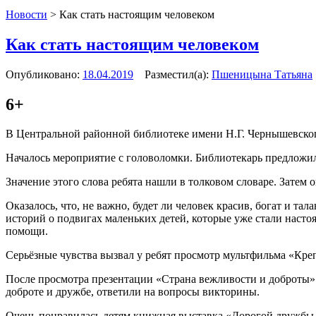
Новости
>
Как стать настоящим человеком
Как стать настоящим человеком
Опубликовано:
18.04.2019
Разместил(а):
Пшеницына Татьяна
6+
В Центральной районной библиотеке имени Н.Г. Чернышевского
Началось мероприятие с головоломки. Библиотекарь предложила
Значение этого слова ребята нашли в толковом словаре. Затем 
Оказалось, что, не важно, будет ли человек красив, богат и 
историй о подвигах маленьких детей, которые уже стали наст
помощи.
Серьёзные чувства вызвал у ребят просмотр мультфильма «Кр
После просмотра презентации «Страна вежливости и доброты» 
доброте и дружбе, ответили на вопросы викторины.
Очень понравилась детям книжная выставка «Дорогой дружбы 