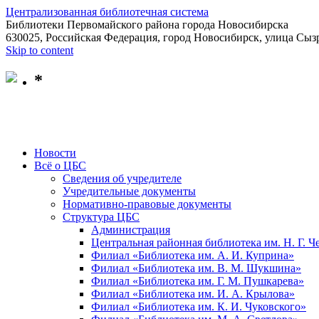
Централизованная библиотечная система
Библиотеки Первомайского района города Новосибирска
630025, Российская Федерация, город Новосибирск, улица Сызр
Skip to content
*
Новости
Всё о ЦБС
Сведения об учредителе
Учредительные документы
Нормативно-правовые документы
Структура ЦБС
Администрация
Центральная районная библиотека им. Н. Г. 
Филиал «Библиотека им. А. И. Куприна»
Филиал «Библиотека им. В. М. Шукшина»
Филиал «Библиотека им. Г. М. Пушкарева»
Филиал «Библиотека им. И. А. Крылова»
Филиал «Библиотека им. К. И. Чуковского»