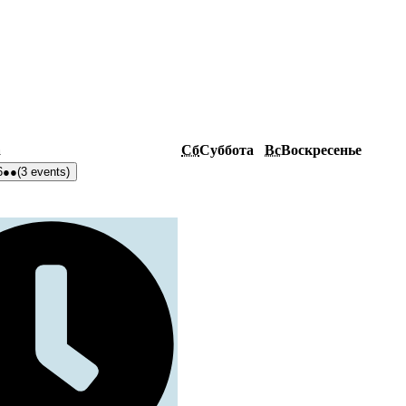
а
Сб
Суббота
Вс
Воскресенье
6
●●
(3 events)