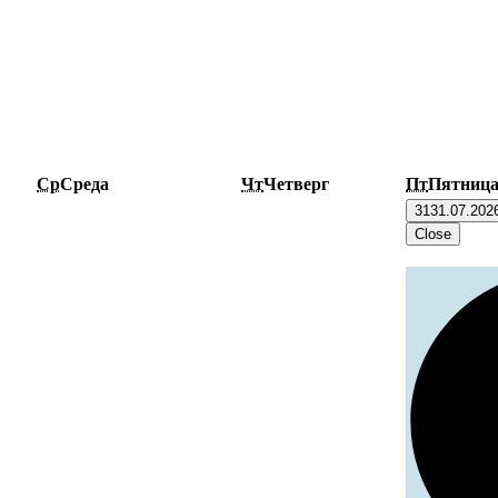
Ср
Среда
Чт
Четверг
Пт
Пятниц
31
31.07.202
Close