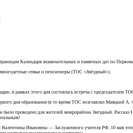
м
траницам Календаря знаменательных и памятных дат по Первом
, многодетные семьи и пенсионеры (ТОС «Звёздный»).
рю, в рамках этого дня состоялась встреча с председателем Т
ервого дня образования (в то время ТОС возглавлял Маяцкий А. 
ми было проведено для жителей микрорайона Звёздный. Рассказ
ональным!
ой Валентины Ивановны — Заслуженного учителя РФ. 10 мая эт
о лет: настолько она моложава и энергична.