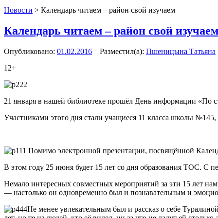
Новости
>
Календарь читаем – район свой изучаем
Календарь читаем – район свой изучае
Опубликовано:
01.02.2016
Разместил(а):
Пшеницына Татьяна
12+
21 января в нашей библиотеке прошёл День информации «По с
Участниками этого дня стали учащиеся 11 класса школы №145
Помимо электронной презентации, посвящённой Календа
В этом году 25 июня будет 15 лет со дня образования ТОС. С п
Немало интересных совместных мероприятий за эти 15 лет на
— настолько он одновременно был и познавательным и эмоци
Не менее увлекательным был и рассказ о себе Туралин
лет, но те из людей, кто её видел, ни за что не дадут ей стольк