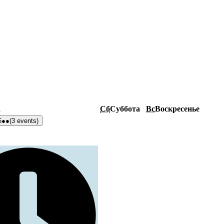
а
Сб
Суббота
Вс
Воскресенье
6
●●
(3 events)