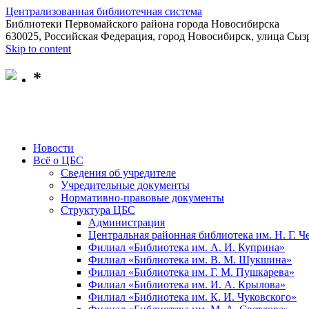
Централизованная библиотечная система
Библиотеки Первомайского района города Новосибирска
630025, Российская Федерация, город Новосибирск, улица Сызр
Skip to content
*
Новости
Всё о ЦБС
Сведения об учредителе
Учредительные документы
Нормативно-правовые документы
Структура ЦБС
Администрация
Центральная районная библиотека им. Н. Г. 
Филиал «Библиотека им. А. И. Куприна»
Филиал «Библиотека им. В. М. Шукшина»
Филиал «Библиотека им. Г. М. Пушкарева»
Филиал «Библиотека им. И. А. Крылова»
Филиал «Библиотека им. К. И. Чуковского»