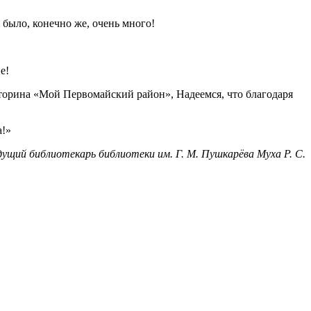
 было, конечно же, очень много!
е!
торина «Мой Первомайский район», Надеемся, что благодаря
а!»
дущий библиотекарь библиотеки им. Г. М. Пушкарёва Муха Р. С.