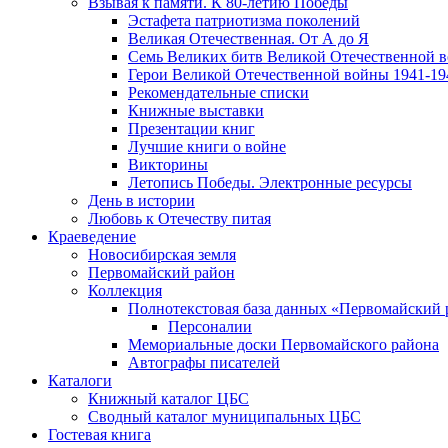
Взывая к памяти. К 80-летию Победы
Эcтафета патриотизма поколений
Великая Отечественная. От А до Я
Семь Великих битв Великой Отечественной 
Герои Великой Отечественной войны 1941-19
Рекомендательные списки
Книжные выставки
Презентации книг
Лучшие книги о войне
Викторины
Летопись Победы. Электронные ресурсы
День в истории
Любовь к Отечеству питая
Краеведение
Новосибирская земля
Первомайский район
Коллекция
Полнотекстовая база данных «Первомайский 
Персоналии
Мемориальные доски Первомайского района
Автографы писателей
Каталоги
Книжный каталог ЦБС
Сводный каталог муниципальных ЦБС
Гостевая книга