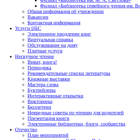
Филиал «Библиотека им. М. А. Светлова»
Филиал «Библиотека семейного чтения им. 
Общая информация об учреждении
Вакансии
Контактная информация
Услуги ЦБС
Электронное продление книг
Виртуальная справка
Обслуживание на дому
Платные услуги
Нескучное чтение
Виват, книга!
Периодика
Рекомендательные списки литературы
Книжные выставки
Мастера слова
Буктрейлеры
Интерактивные открытки
Викторины
Бюллетени
Невредные советы по чтению для родителей
Презентация книги
Электронные библиотеки, блоги, сообщества
Отечество
План мероприятий