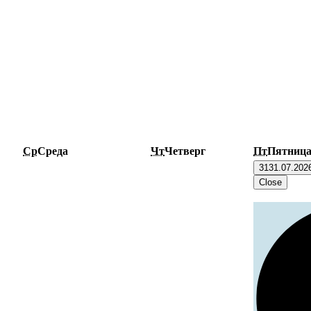
Ср
Среда
Чт
Четверг
Пт
Пятниц
31
31.07.202
Close