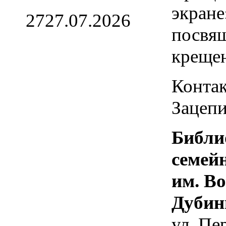
экране
27
27.07.2026
посвя
креще
Контак
Зацепи
Библи
семей
им. В
Дубин
ул. Пе