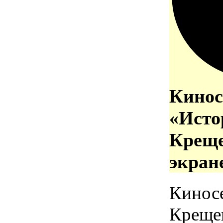
Кинос
«Исто
Креще
экран
Кинос
Креще