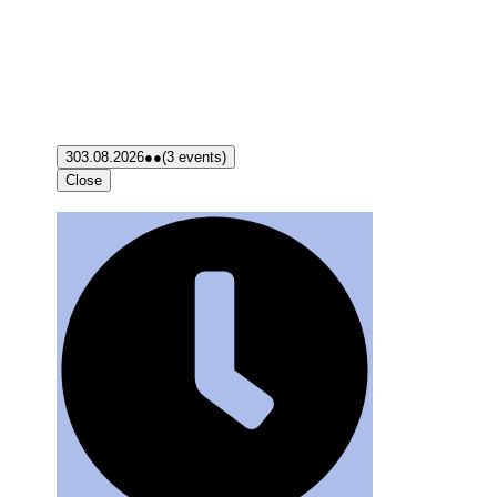
3
03.08.2026
●●
(3 events)
Close