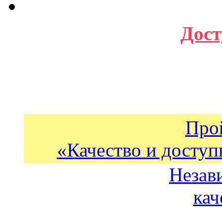
Дост
Про
«Качество и доступ
Незав
кач