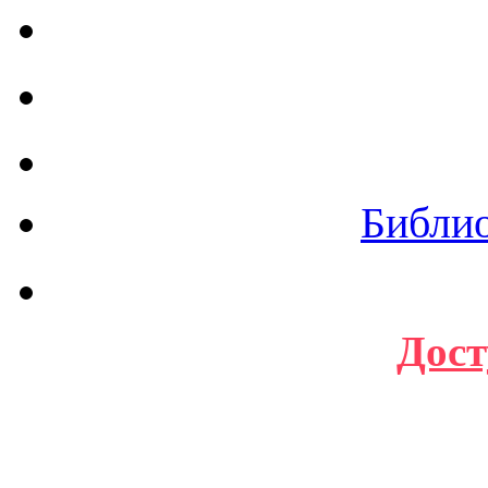
Библи
Дост