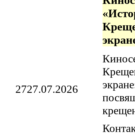
Кинос
«Исто
Креще
экран
Кинос
Креще
экране
27
27.07.2026
посвя
креще
Контак