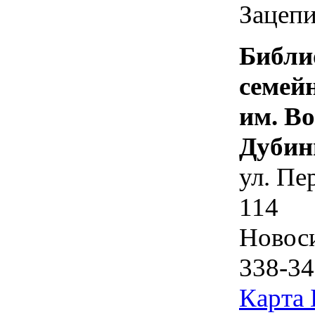
Зацепи
Библи
семей
им. В
Дубин
ул. Пе
114
Новос
338-34
Карта