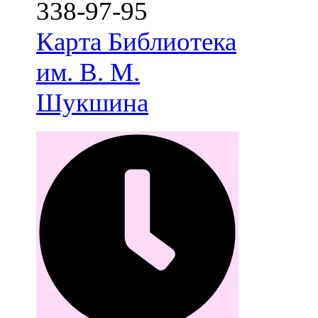
338-97-95
Карта
Библиотека
им. В. М.
Шукшина