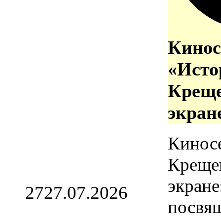
Кинос
«Исто
Креще
экран
Кинос
Креще
экране
27
27.07.2026
посвя