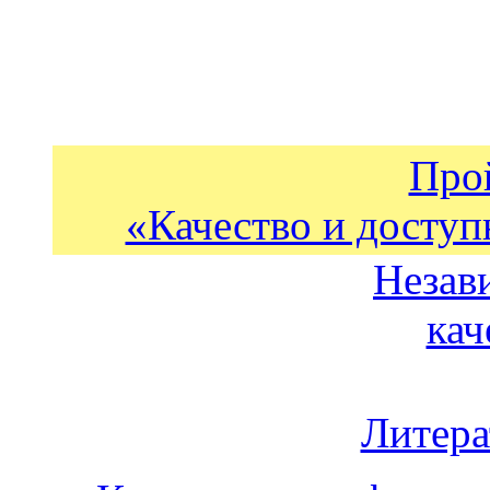
Про
«Качество и доступ
Незав
кач
Литера