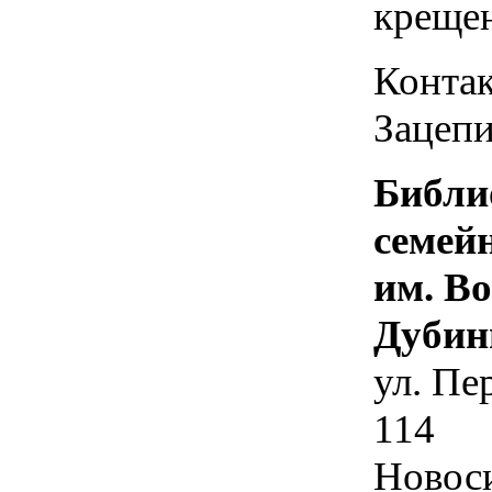
креще
Контак
Зацепи
Библи
семей
им. В
Дубин
ул. Пе
114
Новос