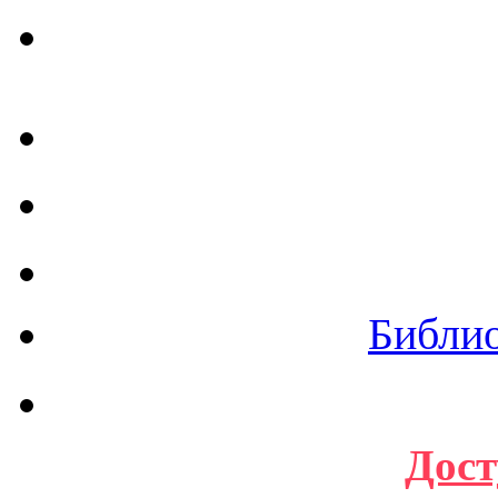
Библи
Дост