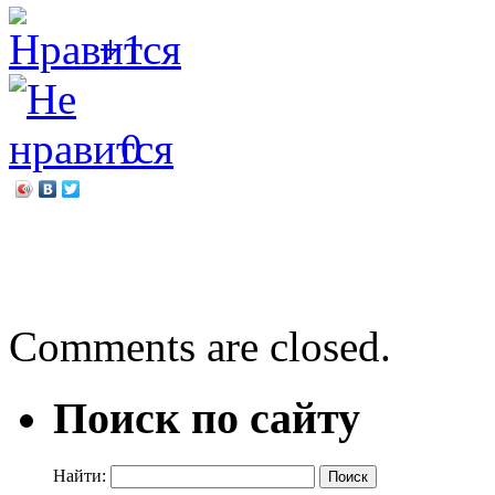
+1
0
←
Любовь к Отечеству ск
Ворона – сорокА весну п
Comments are closed.
Поиск по сайту
Найти: