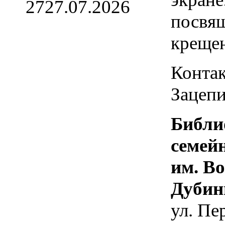
27
27.07.2026
посвя
креще
Контак
Зацепи
Библи
семей
им. В
Дубин
ул. Пе