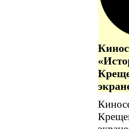
Кинос
«Исто
Креще
экран
Кинос
Креще
экране