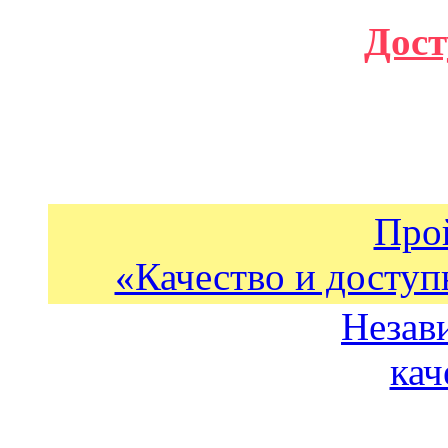
Дост
Про
«Качество и доступ
Незав
кач