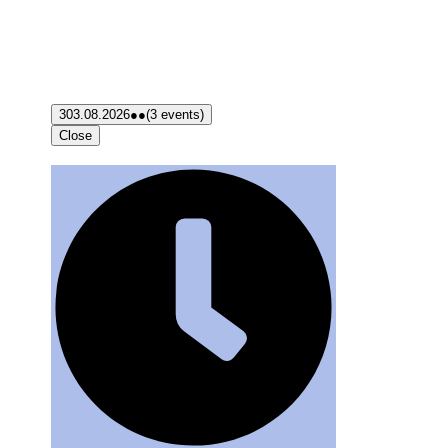
3
03.08.2026
●●
(3 events)
Close