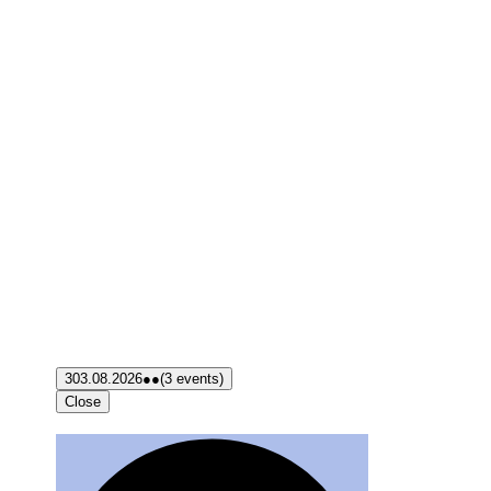
3
03.08.2026
●●
(3 events)
Close