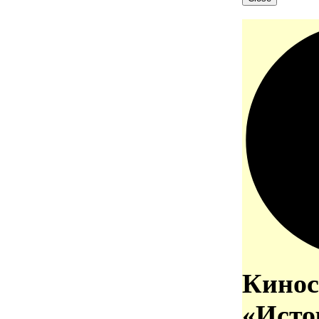
Кинос
«Исто