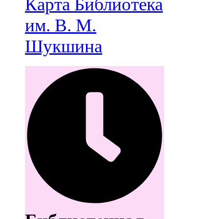
Карта
Библиотека
им. В. М.
Шукшина