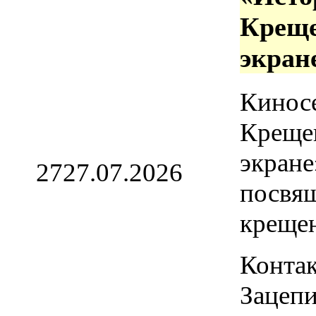
Креще
экран
Кинос
Креще
экране
27
27.07.2026
посвя
креще
Контак
Зацепи