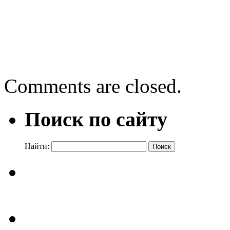
←
Хелен Филдинг «Днев
Конечно, мы смотрим ин
полными слёз…
→
Comments are closed.
Поиск по сайту
Найти: