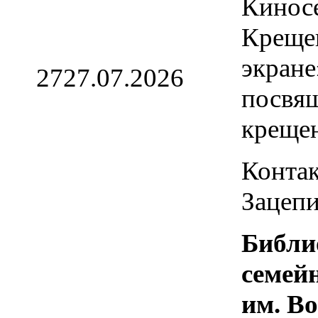
Кинос
Креще
экране
27
27.07.2026
посвя
креще
Контак
Зацепи
Библи
семей
им. В