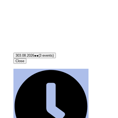
3
03.08.2026
●●
(3 events)
Close