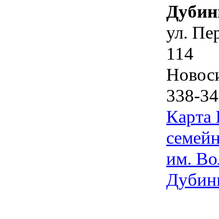
Дубин
ул. Пе
114
Новос
338-34
Карта
семейн
им. Во
Дубин