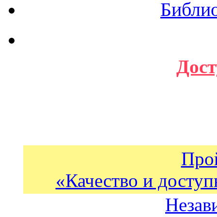
Библи
Дост
Про
«Качество и доступ
Незав