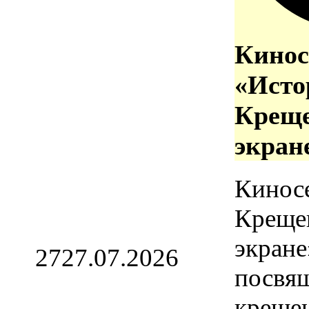
Кинос
«Исто
Креще
экран
Кинос
Креще
экране
27
27.07.2026
посвя
креще