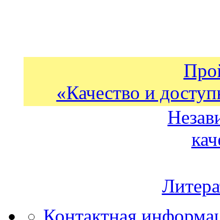
Про
«Качество и доступ
Незав
кач
Литера
Контактная информа