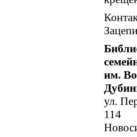
Контак
Зацепи
Библи
семей
им. В
Дубин
ул. Пе
114
Новос