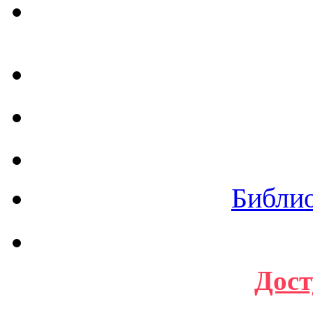
Библи
Дост