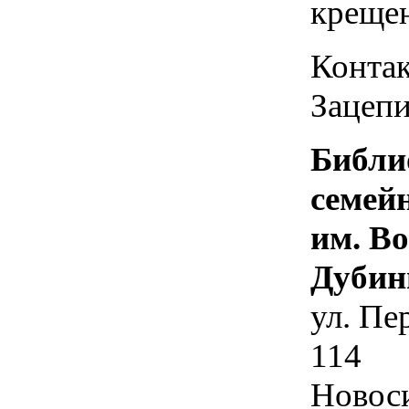
креще
Контак
Зацепи
Библи
семей
им. В
Дубин
ул. Пе
114
Новос