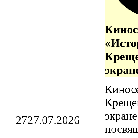
Кинос
«Исто
Креще
экран
Кинос
Креще
экране
27
27.07.2026
посвя