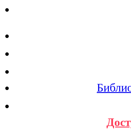
Библи
Дост