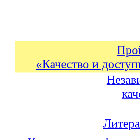
Про
«Качество и доступ
Незав
кач
Литера