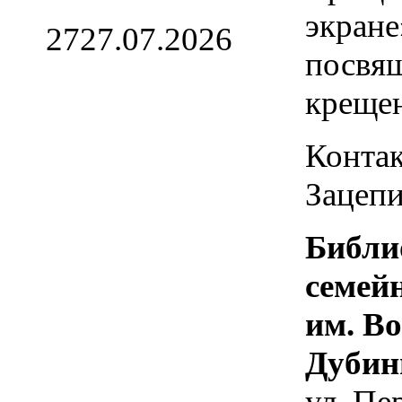
экране
27
27.07.2026
посвя
креще
Контак
Зацепи
Библи
семей
им. В
Дубин
ул. Пе