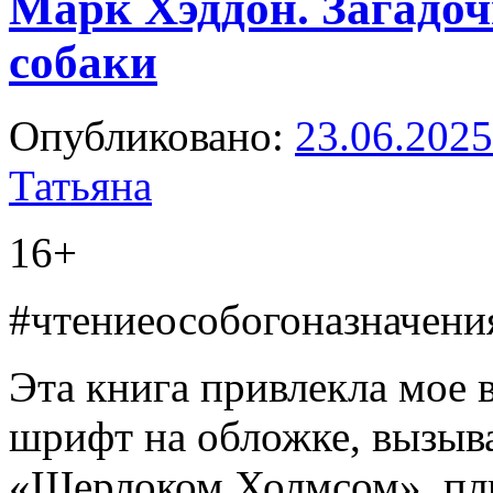
Марк Хэддон. Загадоч
собаки
Опубликовано:
23.06.2025
Татьяна
16+
#ч
тениеособогоназначени
Эта книга привлекла мое
шрифт на обложке, вызыв
«Шерлоком Холмсом», плы