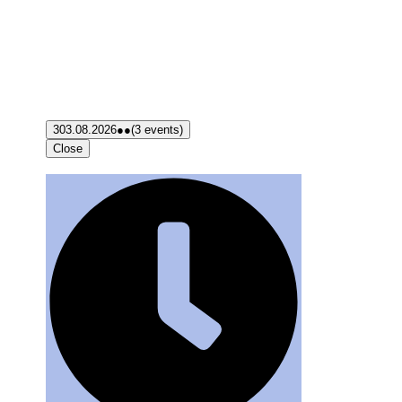
3
03.08.2026
●●
(3 events)
Close