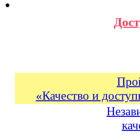
Дост
Про
«Качество и доступ
Незав
кач