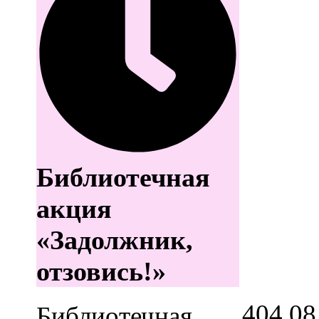
Библиотечная
акция
«Задолжник,
отзовись!»
4
04.08
Библиотечная