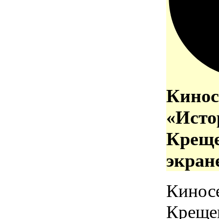
Кинос
«Исто
Креще
экран
Кинос
Креще