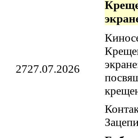
Креще
экран
Кинос
Креще
экране
27
27.07.2026
посвя
креще
Контак
Зацепи