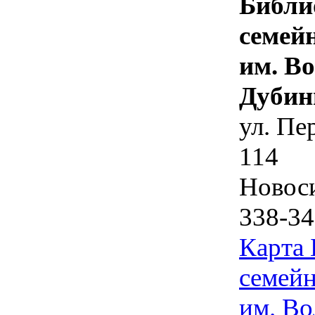
Библи
семей
им. В
Дубин
ул. Пе
114
Новос
338-34
Карта
семейн
им. Во