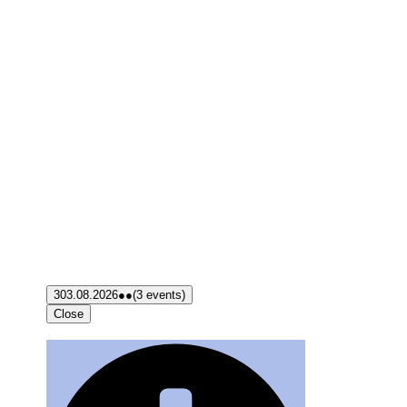
3
03.08.2026
●●
(3 events)
Close