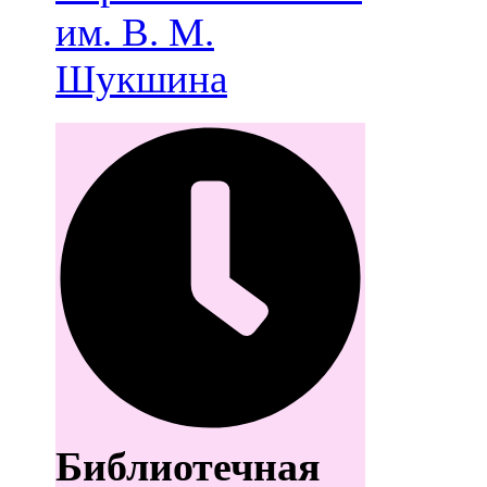
им. В. М.
Шукшина
Библиотечная