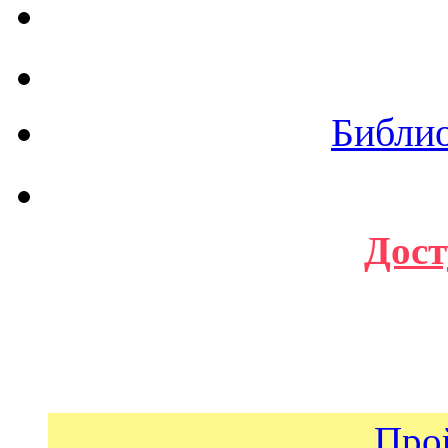
Библи
Дост
Про