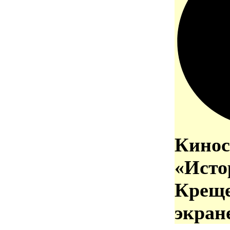
Кинос
«Исто
Креще
экран