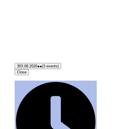
3
03.08.2026
●●
(3 events)
Close