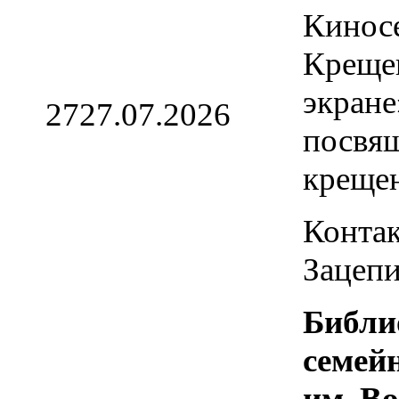
Кинос
Креще
экране
27
27.07.2026
посвя
креще
Контак
Зацепи
Библи
семей
им. В