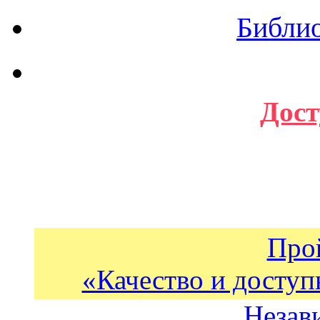
Библи
Дост
Про
«Качество и доступ
Незав