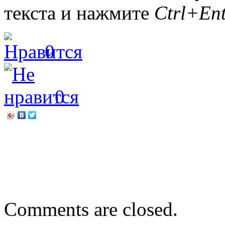
текста и нажмите
Ctrl+Ent
0
0
←
Новогодняя сказка
Татьяна Мужицкая «Мне вс
призвание и самого себя»
Comments are closed.