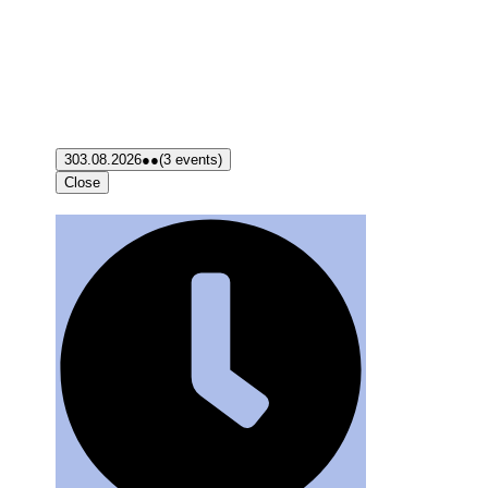
3
03.08.2026
●●
(3 events)
Close