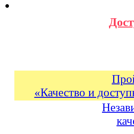
Дост
Про
«Качество и доступ
Незав
кач