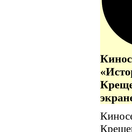
Кинос
«Исто
Креще
экран
Кинос
Креще