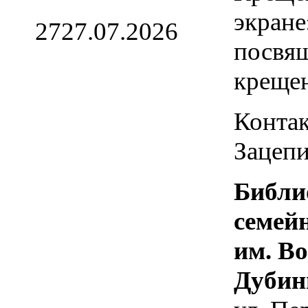
экране
27
27.07.2026
посвя
креще
Контак
Зацепи
Библи
семей
им. В
Дубин