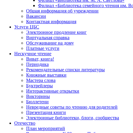
Филиал «Библиотека им. М. А. Светлова»
Филиал «Библиотека семейного чтения им. 
Общая информация об учреждении
Вакансии
Контактная информация
Услуги ЦБС
Электронное продление книг
Виртуальная справка
Обслуживание на дому
Платные услуги
Нескучное чтение
Виват, книга!
Периодика
Рекомендательные списки литературы
Книжные выставки
Мастера слова
Буктрейлеры
Интерактивные открытки
Викторины
Бюллетени
Невредные советы по чтению для родителей
Презентация книги
Электронные библиотеки, блоги, сообщества
Отечество
План мероприятий