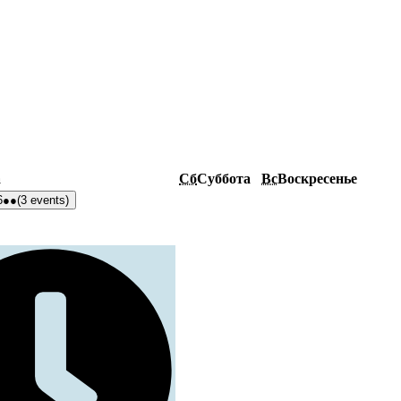
а
Сб
Суббота
Вс
Воскресенье
6
●●
(3 events)