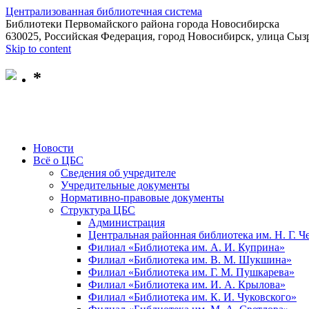
Централизованная библиотечная система
Библиотеки Первомайского района города Новосибирска
630025, Российская Федерация, город Новосибирск, улица Сызр
Skip to content
*
Новости
Всё о ЦБС
Сведения об учредителе
Учредительные документы
Нормативно-правовые документы
Структура ЦБС
Администрация
Центральная районная библиотека им. Н. Г. 
Филиал «Библиотека им. А. И. Куприна»
Филиал «Библиотека им. В. М. Шукшина»
Филиал «Библиотека им. Г. М. Пушкарева»
Филиал «Библиотека им. И. А. Крылова»
Филиал «Библиотека им. К. И. Чуковского»