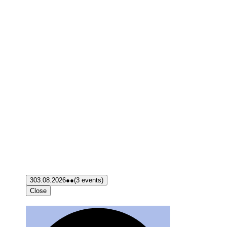
3
03.08.2026
●●
(3 events)
Close