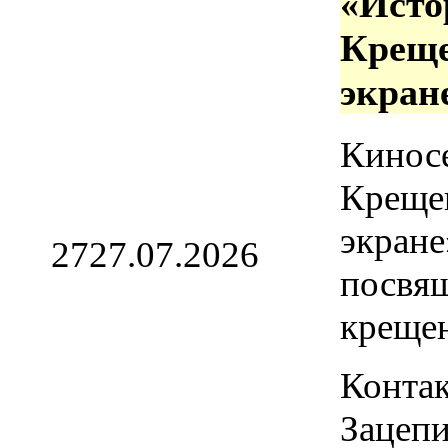
«Исто
Креще
экран
Кинос
Креще
экране
27
27.07.2026
посвя
креще
Контак
Зацепи