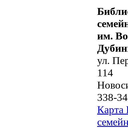
Библи
семей
им. В
Дубин
ул. Пе
114
Новос
338-34
Карта
семейн