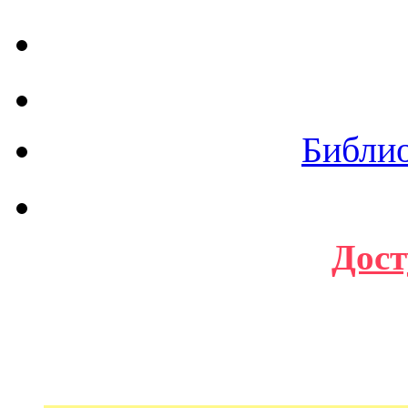
Библи
Дост