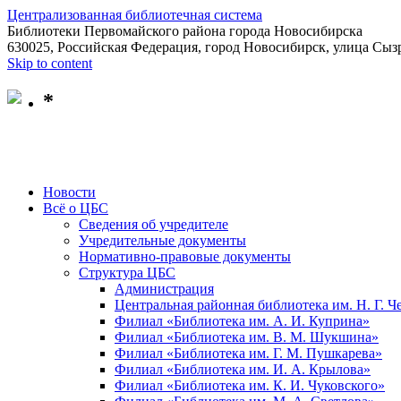
Централизованная библиотечная система
Библиотеки Первомайского района города Новосибирска
630025, Российская Федерация, город Новосибирск, улица Сызр
Skip to content
*
Новости
Всё о ЦБС
Сведения об учредителе
Учредительные документы
Нормативно-правовые документы
Структура ЦБС
Администрация
Центральная районная библиотека им. Н. Г. 
Филиал «Библиотека им. А. И. Куприна»
Филиал «Библиотека им. В. М. Шукшина»
Филиал «Библиотека им. Г. М. Пушкарева»
Филиал «Библиотека им. И. А. Крылова»
Филиал «Библиотека им. К. И. Чуковского»