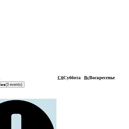
а
Сб
Суббота
Вс
Воскресенье
6
●●
(3 events)