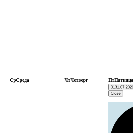
Ср
Среда
Чт
Четверг
Пт
Пятниц
31
31.07.202
Close