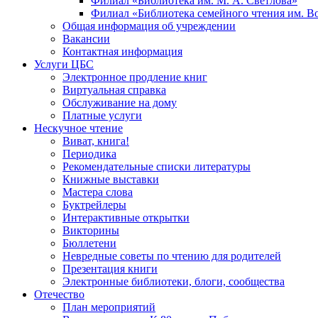
Филиал «Библиотека им. М. А. Светлова»
Филиал «Библиотека семейного чтения им. 
Общая информация об учреждении
Вакансии
Контактная информация
Услуги ЦБС
Электронное продление книг
Виртуальная справка
Обслуживание на дому
Платные услуги
Нескучное чтение
Виват, книга!
Периодика
Рекомендательные списки литературы
Книжные выставки
Мастера слова
Буктрейлеры
Интерактивные открытки
Викторины
Бюллетени
Невредные советы по чтению для родителей
Презентация книги
Электронные библиотеки, блоги, сообщества
Отечество
План мероприятий