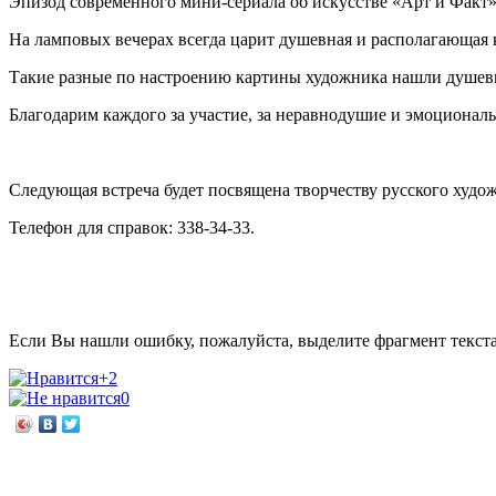
Эпизод современного мини-сериала об искусстве «Арт и Факт» 
На ламповых вечерах всегда царит душевная и располагающая к
Такие разные по настроению картины художника нашли душевн
Благодарим каждого за участие, за неравнодушие и эмоциональ
Следующая встреча будет посвящена творчеству русского худож
Телефон для справок: 338-34-33.
Если Вы нашли ошибку, пожалуйста, выделите фрагмент текст
+2
0
←
Высоцкий в стране чудес
Сомерсет Моэм «Театр»
→