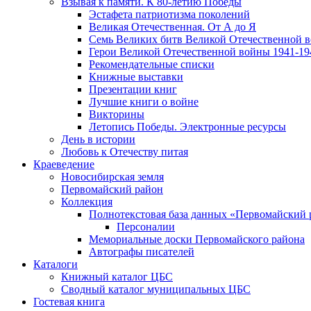
Взывая к памяти. К 80-летию Победы
Эcтафета патриотизма поколений
Великая Отечественная. От А до Я
Семь Великих битв Великой Отечественной 
Герои Великой Отечественной войны 1941-19
Рекомендательные списки
Книжные выставки
Презентации книг
Лучшие книги о войне
Викторины
Летопись Победы. Электронные ресурсы
День в истории
Любовь к Отечеству питая
Краеведение
Новосибирская земля
Первомайский район
Коллекция
Полнотекстовая база данных «Первомайский 
Персоналии
Мемориальные доски Первомайского района
Автографы писателей
Каталоги
Книжный каталог ЦБС
Сводный каталог муниципальных ЦБС
Гостевая книга