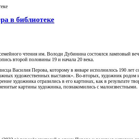
теке
ра в библиотеке
семейного чтения им. Володи Дубинина состоялся ламповый ве
ись второй половины 19 и начала 20 века.
писца Василия Перова, которому в январе исполнилось 190 лет 
ных художественных выставок». Во-вторых, художник родом из 
зрение художника отразились в его картинах, как в результате т
менитые картины художника, познакомились с малоизвестными.