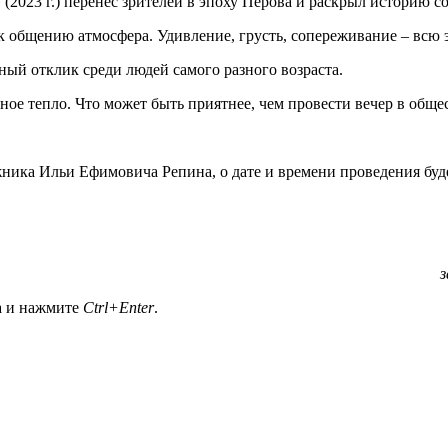
(2023 г.) перенёс зрителей в эпоху Перова и раскрыл историю с
 общению атмосфера. Удивление, грусть, сопереживание – всю э
ый отклик среди людей самого разного возраста.
ное тепло. Что может быть приятнее, чем провести вечер в обще
ника Ильи Ефимовича Репина, о дате и времени проведения буде
з
а и нажмите
Ctrl+Enter
.