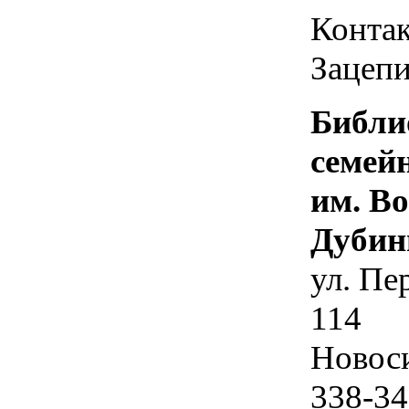
Контак
Зацепи
Библи
семей
им. В
Дубин
ул. Пе
114
Новос
338-34