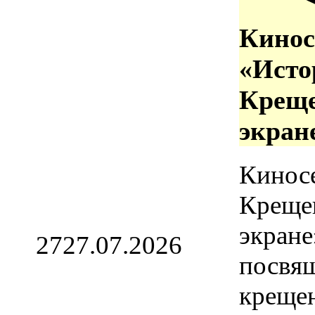
Кинос
«Исто
Креще
экран
Кинос
Креще
экране
27
27.07.2026
посвя
креще