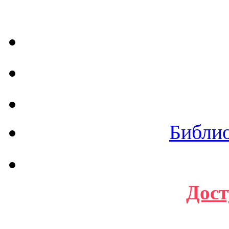
Библи
Дост