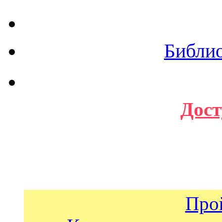
Библи
Дост
Про