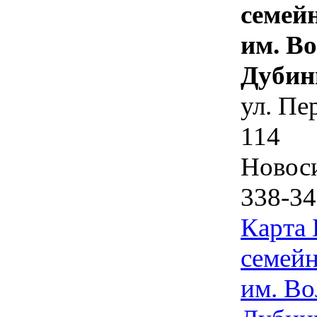
семей
им. В
Дубин
ул. Пе
114
Новос
338-34
Карта
семейн
им. Во