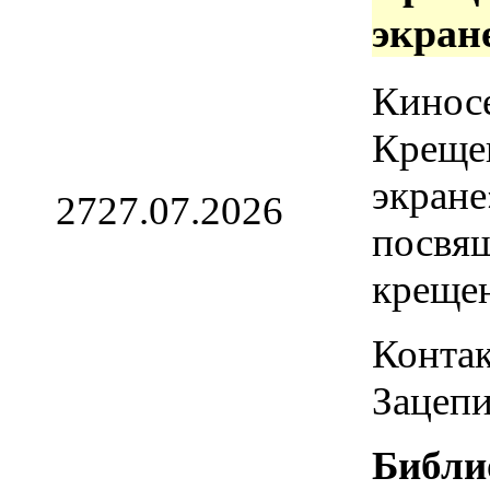
экран
Кинос
Креще
экране
27
27.07.2026
посвя
креще
Контак
Зацепи
Библи