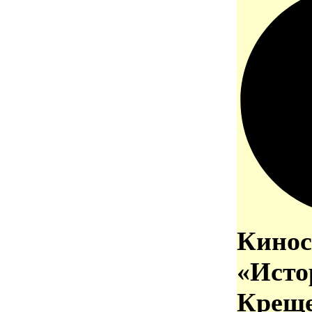
Кинос
«Исто
Креще