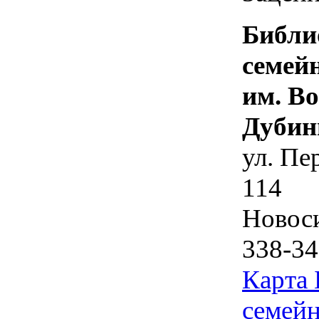
Библи
семей
им. В
Дубин
ул. Пе
114
Новос
338-34
Карта
семейн