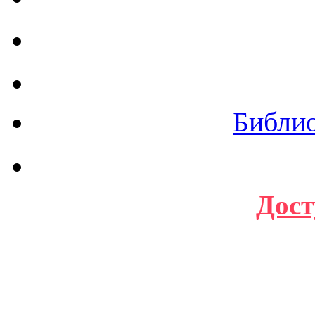
Библи
Дост