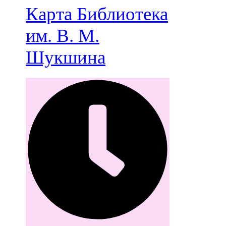
Карта
Библиотека
им. В. М.
Шукшина