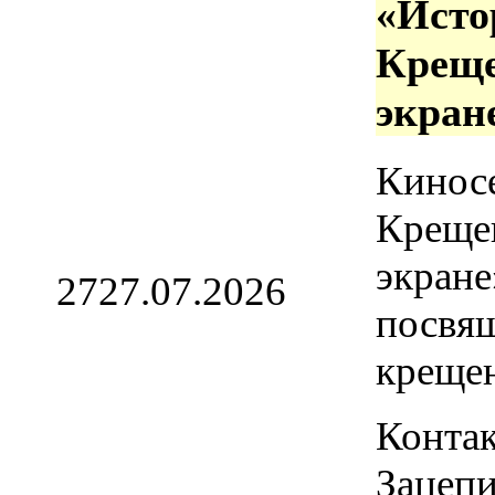
«Исто
Креще
экран
Кинос
Креще
экране
27
27.07.2026
посвя
креще
Контак
Зацепи