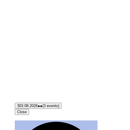
3
03.08.2026
●●
(3 events)
Close