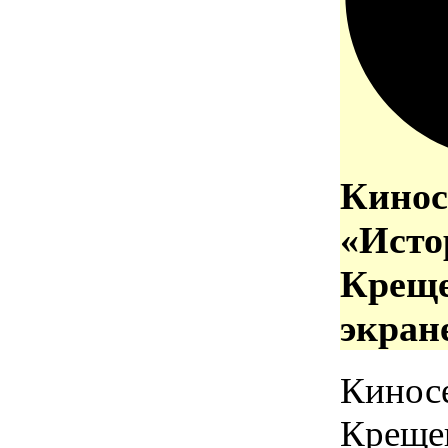
Кинос
«Исто
Креще
экран
Кинос
Креще