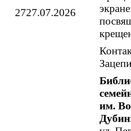
экране
27
27.07.2026
посвя
креще
Контак
Зацепи
Библи
семей
им. В
Дубин
ул. Пе