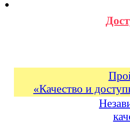
Дост
Про
«Качество и доступ
Незав
кач