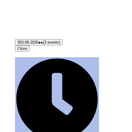
3
03.08.2026
●●
(3 events)
Close