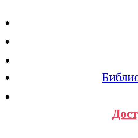
Библи
Дост