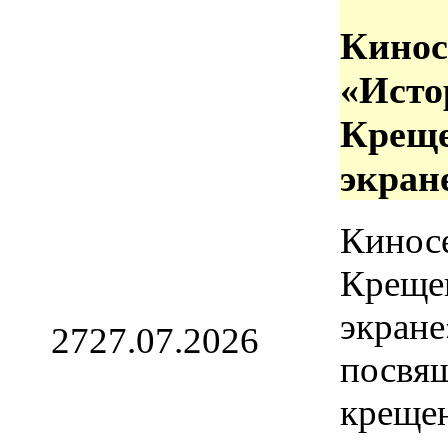
Кинос
«Исто
Креще
экран
Кинос
Креще
экране
27
27.07.2026
посвя
креще