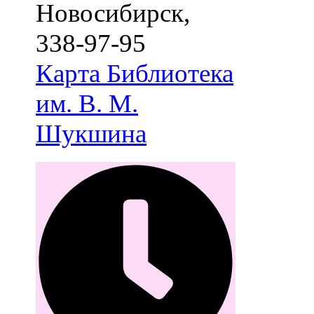
Новосибирск
,
338-97-95
Карта
Библиотека
им. В. М.
Шукшина