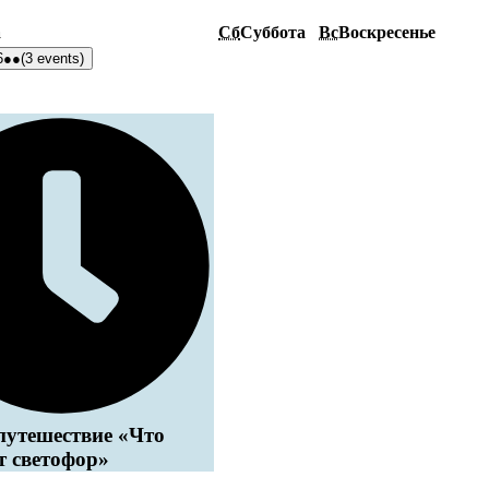
а
Сб
Суббота
Вс
Воскресенье
6
●●
(3 events)
путешествие «Что
т светофор»