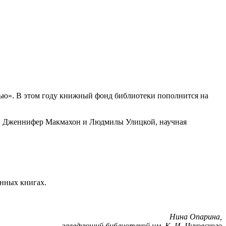
вью». В этом году книжный фонд библиотеки пополнится на
аны Дженнифер Макмахон и Людмилы Улицкой, научная
анных книгах.
Нина Опарина,
заведующий библиотекой им. К. И. Чуковского