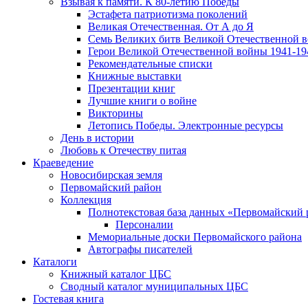
Взывая к памяти. К 80-летию Победы
Эcтафета патриотизма поколений
Великая Отечественная. От А до Я
Семь Великих битв Великой Отечественной 
Герои Великой Отечественной войны 1941-19
Рекомендательные списки
Книжные выставки
Презентации книг
Лучшие книги о войне
Викторины
Летопись Победы. Электронные ресурсы
День в истории
Любовь к Отечеству питая
Краеведение
Новосибирская земля
Первомайский район
Коллекция
Полнотекстовая база данных «Первомайский 
Персоналии
Мемориальные доски Первомайского района
Автографы писателей
Каталоги
Книжный каталог ЦБС
Сводный каталог муниципальных ЦБС
Гостевая книга