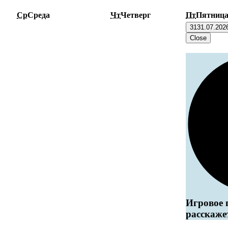
Ср
Среда
Чт
Четверг
Пт
Пятниц
31
31.07.202
Close
Игровое 
расскаже