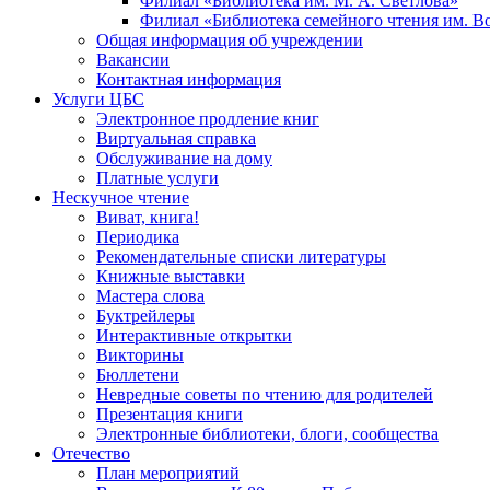
Филиал «Библиотека им. М. А. Светлова»
Филиал «Библиотека семейного чтения им. 
Общая информация об учреждении
Вакансии
Контактная информация
Услуги ЦБС
Электронное продление книг
Виртуальная справка
Обслуживание на дому
Платные услуги
Нескучное чтение
Виват, книга!
Периодика
Рекомендательные списки литературы
Книжные выставки
Мастера слова
Буктрейлеры
Интерактивные открытки
Викторины
Бюллетени
Невредные советы по чтению для родителей
Презентация книги
Электронные библиотеки, блоги, сообщества
Отечество
План мероприятий