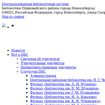
Централизованная библиотечная система
Библиотеки Первомайского района города Новосибирска
630025, Российская Федерация, город Новосибирск, улица Сызр
Skip to content
*
Новости
Всё о ЦБС
Сведения об учредителе
Учредительные документы
Нормативно-правовые документы
Структура ЦБС
Администрация
Центральная районная библиотека им. Н. Г. 
Филиал «Библиотека им. А. И. Куприна»
Филиал «Библиотека им. В. М. Шукшина»
Филиал «Библиотека им. Г. М. Пушкарева»
Филиал «Библиотека им. И. А. Крылова»
Филиал «Библиотека им. К. И. Чуковского»