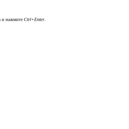
а и нажмите
Ctrl+Enter
.